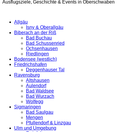
Ausflugsziele, Geschichte & Events in Oberschwaben
Allgäu
Isny & Oberallgäu
Biberach an der Riß
Bad Buchau
Bad Schussenried
Ochsenhausen
Riedlingen
Bodensee (westlich)
Friedrichshafen
Deggenhauser Tal
Ravensburg
Altshausen
Aulendorf
Bad Waldsee
Bad Wurzach
Wolfegg
Sigmaringen
Bad Saulgau
Mengen
Pfullendorf & Linzgau
Ulm und Umgebung