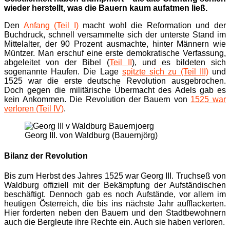
wieder herstellt, was die Bauern kaum aufatmen ließ.
Den
Anfang (Teil I)
macht wohl die Reformation und der
Buchdruck, schnell versammelte sich der unterste Stand im
Mittelalter, der 90 Prozent ausmachte, hinter Männern wie
Müntzer. Man erschuf eine erste demokratische Verfassung,
abgeleitet von der Bibel (
Teil II
), und es bildeten sich
sogenannte Haufen. Die Lage
spitzte sich zu (Teil III)
und
1525 war die erste deutsche Revolution ausgebrochen.
Doch gegen die militärische Übermacht des Adels gab es
kein Ankommen. Die Revolution der Bauern von
1525 war
verloren (Teil IV)
.
Georg III. von Waldburg (Bauernjörg)
Bilanz der Revolution
Bis zum Herbst des Jahres 1525 war Georg III. Truchseß von
Waldburg offiziell mit der Bekämpfung der Aufständischen
beschäftigt. Dennoch gab es noch Aufstände, vor allem im
heutigen Österreich, die bis ins nächste Jahr aufflackerten.
Hier forderten neben den Bauern und den Stadtbewohnern
auch die Bergleute ihre Rechte ein. Auch sie haben verloren.