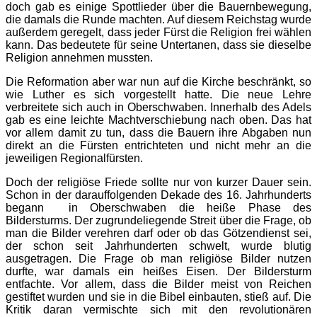
doch gab es einige Spottlieder über die Bauernbewegung,
die damals die Runde machten. Auf diesem Reichstag wurde
außerdem geregelt, dass jeder Fürst die Religion frei wählen
kann. Das bedeutete für seine Untertanen, dass sie dieselbe
Religion annehmen mussten.
Die Reformation aber war nun auf die Kirche beschränkt, so
wie Luther es sich vorgestellt hatte. Die neue Lehre
verbreitete sich auch in Oberschwaben. Innerhalb des Adels
gab es eine leichte Machtverschiebung nach oben. Das hat
vor allem damit zu tun, dass die Bauern ihre Abgaben nun
direkt an die Fürsten entrichteten und nicht mehr an die
jeweiligen Regionalfürsten.
Doch der religiöse Friede sollte nur von kurzer Dauer sein.
Schon in der darauffolgenden Dekade des 16. Jahrhunderts
begann in Oberschwaben die heiße Phase des
Bildersturms. Der zugrundeliegende Streit über die Frage, ob
man die Bilder verehren darf oder ob das Götzendienst sei,
der schon seit Jahrhunderten schwelt, wurde blutig
ausgetragen. Die Frage ob man religiöse Bilder nutzen
durfte, war damals ein heißes Eisen. Der Bildersturm
entfachte. Vor allem, dass die Bilder meist von Reichen
gestiftet wurden und sie in die Bibel einbauten, stieß auf. Die
Kritik daran vermischte sich mit den revolutionären