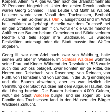
Körpern. Allein im Allgäu wurden nach der Brandtat mehr als
20 Personen hingerichtet. Unter den ersten Revolutionären
waren Georg Schmied, Hans Leuter und Matthias Waibel.
Letzterer wurde vom Vasall des Truchsessen, Berthold
Aichelin – ein Söldner aus
Ulm
-, ausgetrickst und im Wald
bei Leutkirch aufgehängt. Aichelin war dem Truchseß bei
einigen Strafaktionen behilflich, wofür er die Güter mancher
Anführer der Bauern bekam. Gemeinden und Städte verloren
Rechte und teils sogar ihre Stadtmauer. Es wurden
Festivitäten untersagt oder die Stadt musste ihre Waffen
abgeben.
Georg III. war dem Adel nach zwar von Waldburg, hatte
seinen Sitz aber in Waldsee. Im
Schloss Waldsee
wohnten
seine Frau und Kinder. Während der Revolution 1525 wurde
auch das Schloss belagert. Zwar konnten einige Ritter, die
Herren von Reischach, von Rosenberg, von Reinach, von
Fürth, von Hornstein und von Landau, in die Burg eindringen
und die Bauern abwehren, aber es war letztlich die
Vermittlung der Stadt Waldsee mit dem Allgäuer Haufen, die
die Lösung brachte. Die Bauern bekamen 4.000 Gulden,
wofür die Stadt
Waldsee
bürgte, und sie zogen ab. Die
Familie des Truchsessen fand in den Häusern der Bürger
Waldsees Zuflucht.