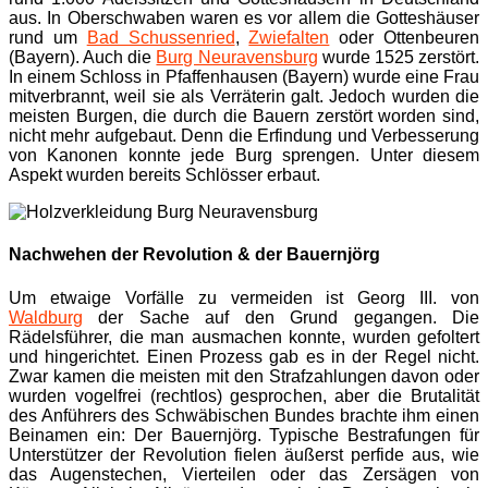
aus. In Oberschwaben waren es vor allem die Gotteshäuser
rund um
Bad Schussenried
,
Zwiefalten
oder Ottenbeuren
(Bayern). Auch die
Burg Neuravensburg
wurde 1525 zerstört.
In einem Schloss in Pfaffenhausen (Bayern) wurde eine Frau
mitverbrannt, weil sie als Verräterin galt. Jedoch wurden die
meisten Burgen, die durch die Bauern zerstört worden sind,
nicht mehr aufgebaut. Denn die Erfindung und Verbesserung
von Kanonen konnte jede Burg sprengen. Unter diesem
Aspekt wurden bereits Schlösser erbaut.
Nachwehen der Revolution & der Bauernjörg
Um etwaige Vorfälle zu vermeiden ist Georg III. von
Waldburg
der Sache auf den Grund gegangen. Die
Rädelsführer, die man ausmachen konnte, wurden gefoltert
und hingerichtet. Einen Prozess gab es in der Regel nicht.
Zwar kamen die meisten mit den Strafzahlungen davon oder
wurden vogelfrei (rechtlos) gesprochen, aber die Brutalität
des Anführers des Schwäbischen Bundes brachte ihm einen
Beinamen ein: Der Bauernjörg. Typische Bestrafungen für
Unterstützer der Revolution fielen äußerst perfide aus, wie
das Augenstechen, Vierteilen oder das Zersägen von