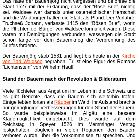
Das hatte der Bauernjörg nicht vergessen und belohnte die
Stadt 1527 mit der Erklärung, dass der “Böse Brief” nichtig
sei. Waldsee war damals unter österreichischer Herrschaft
und die Waldburger hatten die Stadt als Pfand. Der Vorfahre,
Truchseß Johann, verfasste 1415 den “Bösen Brief”, worin
die Pflichten der Bürger von Waldsee formuliert waren. Diese
waren mit Demütigungen verbunden, weswegen die Stadt
schon lange vor dem Bauernkrieg die Verbrennung des
Briefes forderte.
Der Bauernjörg starb 1531 und liegt bis heute in der
Kirche
von Bad Waldsee
begraben. Er ist eine Figur des Romans
“Lichtenstein” von Wilhelm Hauff.
Stand der Bauern nach der Revolution & Bildersturm
Viele flüchteten aus Angst um ihr Leben in die Schweiz und
es gibt Berichte, dass die Bauern sich weiterhin trafen.
Einige lebten fortan als
Räuber
im Wald. Ihr Aufstand brachte
nur geringfügige Verbesserungen für den Stand der Bauern.
So wurde beispielsweise im Allgäu eine bessere
Klagemöglichkeit eingebracht. Dies wurde auf dem
Reichstag in Speyer 1526 im Memminger Vertrag
festgehalten, obgleich in vielen Regionen den Bauern
verboten wurde, über die Vorkommnisse zu sprechen. Und