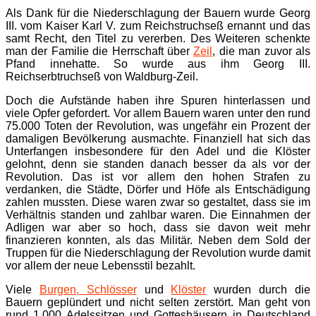
Als Dank für die Niederschlagung der Bauern wurde Georg
III. vom Kaiser Karl V. zum Reichstruchseß ernannt und das
samt Recht, den Titel zu vererben. Des Weiteren schenkte
man der Familie die Herrschaft über
Zeil
, die man zuvor als
Pfand innehatte. So wurde aus ihm Georg III.
Reichserbtruchseß von Waldburg-Zeil.
Doch die Aufstände haben ihre Spuren hinterlassen und
viele Opfer gefordert. Vor allem Bauern waren unter den rund
75.000 Toten der Revolution, was ungefähr ein Prozent der
damaligen Bevölkerung ausmachte. Finanziell hat sich das
Unterfangen insbesondere für den Adel und die Klöster
gelohnt, denn sie standen danach besser da als vor der
Revolution. Das ist vor allem den hohen Strafen zu
verdanken, die Städte, Dörfer und Höfe als Entschädigung
zahlen mussten. Diese waren zwar so gestaltet, dass sie im
Verhältnis standen und zahlbar waren. Die Einnahmen der
Adligen war aber so hoch, dass sie davon weit mehr
finanzieren konnten, als das Militär. Neben dem Sold der
Truppen für die Niederschlagung der Revolution wurde damit
vor allem der neue Lebensstil bezahlt.
Viele
Burgen, Schlösser
und
Klöster
wurden durch die
Bauern geplündert und nicht selten zerstört. Man geht von
rund 1.000 Adelssitzen und Gotteshäusern in Deutschland