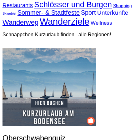
Schlösser und Burgen
Restaurants
Shopping
Sommer- & Stadtfeste
Sport
Unterkünfte
Skigebiet
Wanderziele
Wanderweg
Wellness
Schnäppchen-Kurzurlaub finden - alle Regionen!
Oberschwabenquiz