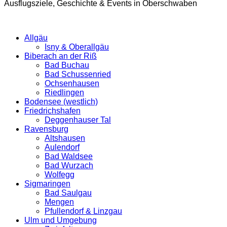
Ausflugsziele, Geschichte & Events in Oberschwaben
Allgäu
Isny & Oberallgäu
Biberach an der Riß
Bad Buchau
Bad Schussenried
Ochsenhausen
Riedlingen
Bodensee (westlich)
Friedrichshafen
Deggenhauser Tal
Ravensburg
Altshausen
Aulendorf
Bad Waldsee
Bad Wurzach
Wolfegg
Sigmaringen
Bad Saulgau
Mengen
Pfullendorf & Linzgau
Ulm und Umgebung