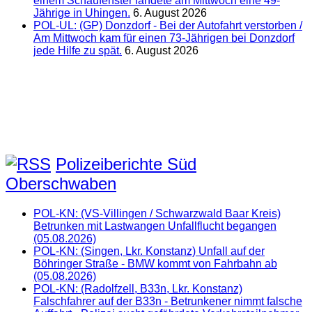
einem Schaufenster landete am Mittwoch eine 49-
Jährige in Uhingen.
6. August 2026
POL-UL: (GP) Donzdorf - Bei der Autofahrt verstorben /
Am Mittwoch kam für einen 73-Jährigen bei Donzdorf
jede Hilfe zu spät.
6. August 2026
Polizeiberichte Süd
Oberschwaben
POL-KN: (VS-Villingen / Schwarzwald Baar Kreis)
Betrunken mit Lastwangen Unfallflucht begangen
(05.08.2026)
POL-KN: (Singen, Lkr. Konstanz) Unfall auf der
Böhringer Straße - BMW kommt von Fahrbahn ab
(05.08.2026)
POL-KN: (Radolfzell, B33n, Lkr. Konstanz)
Falschfahrer auf der B33n - Betrunkener nimmt falsche