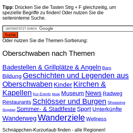
Tipp
: Drücken Sie die Tasten Strg + F gleichzeitig, um
spezielle Begriffe zu finden! Oder nutzen Sie die
seiteninterne Suche.
Oder nutzen Sie die Themen-Sortierung:
Oberschwaben nach Themen
Badestellen & Grillplätze & Angeln
Bars
Geschichten und Legenden aus
Bildung
Oberschwaben
Kirchen &
Kinder
Kapellen
News
Museum
Radweg
Kur-Events
Mode
Schlösser und Burgen
Restaurants
Shopping
Sommer- & Stadtfeste
Sport
Unterkünfte
Skigebiet
Wanderziele
Wanderweg
Wellness
Schnäppchen-Kurzurlaub finden - alle Regionen!