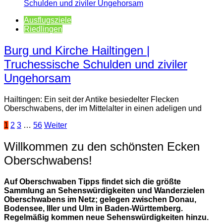
Ausflugsziele
Riedlingen
Burg und Kirche Hailtingen |
Truchessische Schulden und ziviler
Ungehorsam
Hailtingen: Ein seit der Antike besiedelter Flecken
Oberschwabens, der im Mittelalter in einen adeligen und
Seitennummerierung
1
2
3
…
56
Weiter
der
Willkommen zu den schönsten Ecken
Beiträge
Oberschwabens!
Auf Oberschwaben Tipps findet sich die größte
Sammlung an Sehenswürdigkeiten und Wanderzielen
Oberschwabens im Netz; gelegen zwischen Donau,
Bodensee, Iller und Ulm in Baden-Württemberg.
Regelmäßig kommen neue Sehenswürdigkeiten hinzu.