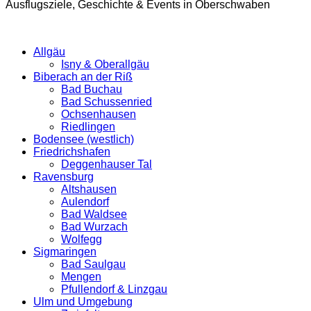
Ausflugsziele, Geschichte & Events in Oberschwaben
Allgäu
Isny & Oberallgäu
Biberach an der Riß
Bad Buchau
Bad Schussenried
Ochsenhausen
Riedlingen
Bodensee (westlich)
Friedrichshafen
Deggenhauser Tal
Ravensburg
Altshausen
Aulendorf
Bad Waldsee
Bad Wurzach
Wolfegg
Sigmaringen
Bad Saulgau
Mengen
Pfullendorf & Linzgau
Ulm und Umgebung