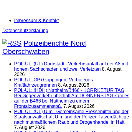
Impressum & Kontakt
Datenschutzerklärung
Polizeiberichte Nord
Oberschwaben
POL-UL: (UL) Dornstadt - Verkehrsunfall auf der A8 mit
hohem Sachschaden und zwei Verletzten
8. August
2026
POL-UL: GP) Göppingen- Verbotenes
Kraftfahrzeugrennen
8. August 2026
POL-UL: (HDH) Nattheim/B466 - KORRKETUR TAG
Bei Gegenverkehr überholt Am DONNERSTAG kam es
auf der B466 bei Nattheim zu einem
Frontalzusammenstoß.
7. August 2026
POL-UL: (UL) Ulm - Gemeinsame Pressemitteilung der
Staatsanwaltschaft Ulm und der Polizei: Tatverdächtige
nach mutmaßlichem Raub und Drogenhandel in Haft.
7. August 2026