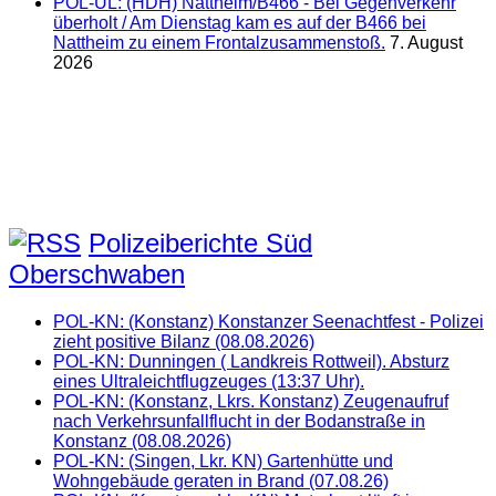
POL-UL: (HDH) Nattheim/B466 - Bei Gegenverkehr
überholt / Am Dienstag kam es auf der B466 bei
Nattheim zu einem Frontalzusammenstoß.
7. August
2026
Polizeiberichte Süd
Oberschwaben
POL-KN: (Konstanz) Konstanzer Seenachtfest - Polizei
zieht positive Bilanz (08.08.2026)
POL-KN: Dunningen ( Landkreis Rottweil). Absturz
eines Ultraleichtflugzeuges (13:37 Uhr).
POL-KN: (Konstanz, Lkrs. Konstanz) Zeugenaufruf
nach Verkehrsunfallflucht in der Bodanstraße in
Konstanz (08.08.2026)
POL-KN: (Singen, Lkr. KN) Gartenhütte und
Wohngebäude geraten in Brand (07.08.26)