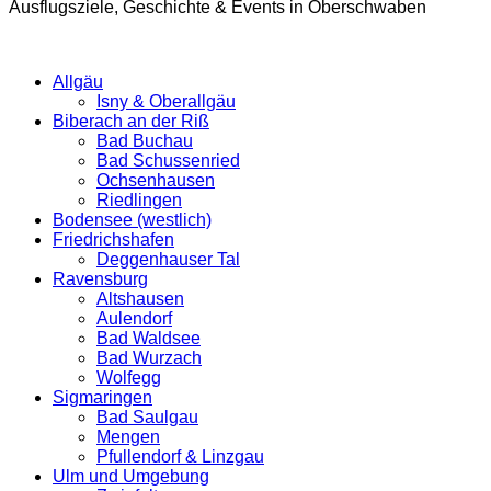
Ausflugsziele, Geschichte & Events in Oberschwaben
Allgäu
Isny & Oberallgäu
Biberach an der Riß
Bad Buchau
Bad Schussenried
Ochsenhausen
Riedlingen
Bodensee (westlich)
Friedrichshafen
Deggenhauser Tal
Ravensburg
Altshausen
Aulendorf
Bad Waldsee
Bad Wurzach
Wolfegg
Sigmaringen
Bad Saulgau
Mengen
Pfullendorf & Linzgau
Ulm und Umgebung