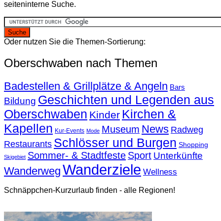
seiteninterne Suche.
Oder nutzen Sie die Themen-Sortierung:
Oberschwaben nach Themen
Badestellen & Grillplätze & Angeln
Bars
Geschichten und Legenden aus
Bildung
Oberschwaben
Kirchen &
Kinder
Kapellen
News
Museum
Radweg
Kur-Events
Mode
Schlösser und Burgen
Restaurants
Shopping
Sommer- & Stadtfeste
Sport
Unterkünfte
Skigebiet
Wanderziele
Wanderweg
Wellness
Schnäppchen-Kurzurlaub finden - alle Regionen!