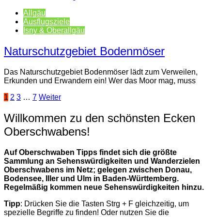
Allgäu
Ausflugsziele
Isny & Oberallgäu
Naturschutzgebiet Bodenmöser
Das Naturschutzgebiet Bodenmöser lädt zum Verweilen,
Erkunden und Erwandern ein! Wer das Moor mag, muss
Seitennummerierung
1
2
3
…
7
Weiter
der
Willkommen zu den schönsten Ecken
Beiträge
Oberschwabens!
Auf Oberschwaben Tipps findet sich die größte
Sammlung an Sehenswürdigkeiten und Wanderzielen
Oberschwabens im Netz; gelegen zwischen Donau,
Bodensee, Iller und Ulm in Baden-Württemberg.
Regelmäßig kommen neue Sehenswürdigkeiten hinzu.
Tipp
: Drücken Sie die Tasten Strg + F gleichzeitig, um
spezielle Begriffe zu finden! Oder nutzen Sie die