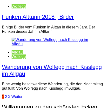
Wolfegg
Funken Alttann 2018 | Bilder
Einige Bilder vom Funken in Alttan in diesem Jahr. Der
Funken dieses Jahr in Alttann
Allgäu
Wolfegg
Wanderung von Wolfegg nach Kisslegg
im Allgäu
Eine wenig beschwerliche Wanderung, die den Nachmittag
gut füllt: Von Wolfegg nach Kisslegg im Allgäu.
Seitennummerierung
1
2
3
Weiter
der
Willkommen zu den schönsten Ecken