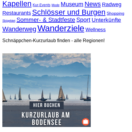
Kapellen
News
Museum
Radweg
Kur-Events
Mode
Schlösser und Burgen
Restaurants
Shopping
Sommer- & Stadtfeste
Sport
Unterkünfte
Skigebiet
Wanderziele
Wanderweg
Wellness
Schnäppchen-Kurzurlaub finden - alle Regionen!