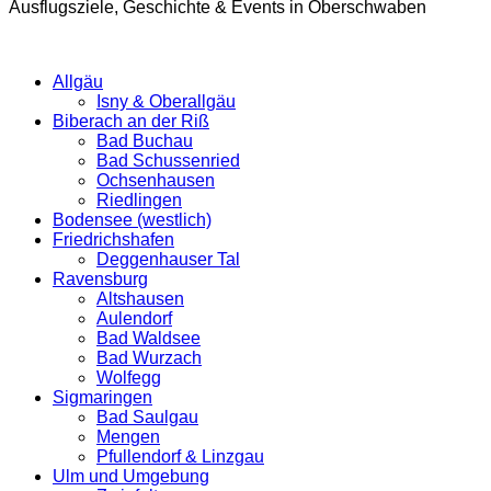
Ausflugsziele, Geschichte & Events in Oberschwaben
Allgäu
Isny & Oberallgäu
Biberach an der Riß
Bad Buchau
Bad Schussenried
Ochsenhausen
Riedlingen
Bodensee (westlich)
Friedrichshafen
Deggenhauser Tal
Ravensburg
Altshausen
Aulendorf
Bad Waldsee
Bad Wurzach
Wolfegg
Sigmaringen
Bad Saulgau
Mengen
Pfullendorf & Linzgau
Ulm und Umgebung