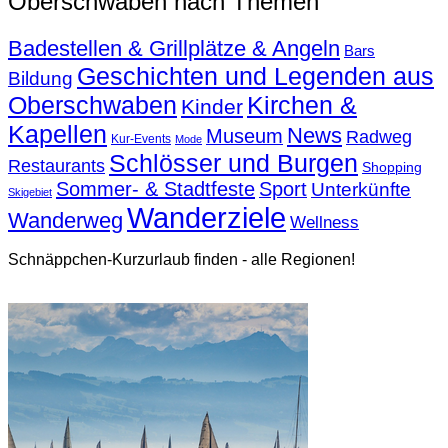
Oberschwaben nach Themen
Badestellen & Grillplätze & Angeln
Bars
Geschichten und Legenden aus
Bildung
Oberschwaben
Kirchen &
Kinder
Kapellen
News
Museum
Radweg
Kur-Events
Mode
Schlösser und Burgen
Restaurants
Shopping
Sommer- & Stadtfeste
Sport
Unterkünfte
Skigebiet
Wanderziele
Wanderweg
Wellness
Schnäppchen-Kurzurlaub finden - alle Regionen!