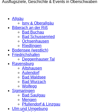
Ausflugsziele, Geschichte & Events in Oberschwaben
Allgäu
Isny & Oberallgäu
Biberach an der Riß
Bad Buchau
Bad Schussenried
Ochsenhausen
Riedlingen
Bodensee (westlich)
Friedrichshafen
Deggenhauser Tal
Ravensburg
Altshausen
Aulendorf
Bad Waldsee
Bad Wurzach
Wolfegg
Sigmaringen
Bad Saulgau
Mengen
Pfullendorf & Linzgau
Ulm und Umgebung