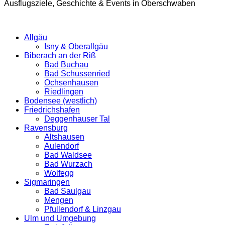
Ausflugsziele, Geschichte & Events in Oberschwaben
Allgäu
Isny & Oberallgäu
Biberach an der Riß
Bad Buchau
Bad Schussenried
Ochsenhausen
Riedlingen
Bodensee (westlich)
Friedrichshafen
Deggenhauser Tal
Ravensburg
Altshausen
Aulendorf
Bad Waldsee
Bad Wurzach
Wolfegg
Sigmaringen
Bad Saulgau
Mengen
Pfullendorf & Linzgau
Ulm und Umgebung