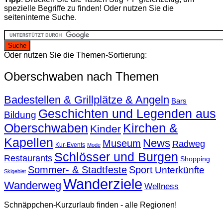
spezielle Begriffe zu finden! Oder nutzen Sie die
seiteninterne Suche.
Oder nutzen Sie die Themen-Sortierung:
Oberschwaben nach Themen
Badestellen & Grillplätze & Angeln
Bars
Geschichten und Legenden aus
Bildung
Oberschwaben
Kirchen &
Kinder
Kapellen
News
Museum
Radweg
Kur-Events
Mode
Schlösser und Burgen
Restaurants
Shopping
Sommer- & Stadtfeste
Sport
Unterkünfte
Skigebiet
Wanderziele
Wanderweg
Wellness
Schnäppchen-Kurzurlaub finden - alle Regionen!