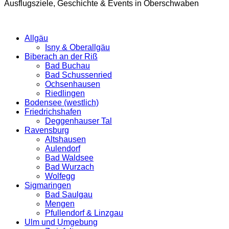
Ausflugsziele, Geschichte & Events in Oberschwaben
Allgäu
Isny & Oberallgäu
Biberach an der Riß
Bad Buchau
Bad Schussenried
Ochsenhausen
Riedlingen
Bodensee (westlich)
Friedrichshafen
Deggenhauser Tal
Ravensburg
Altshausen
Aulendorf
Bad Waldsee
Bad Wurzach
Wolfegg
Sigmaringen
Bad Saulgau
Mengen
Pfullendorf & Linzgau
Ulm und Umgebung