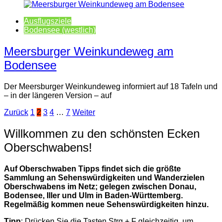
Ausflugsziele
Bodensee (westlich)
Meersburger Weinkundeweg am
Bodensee
Der Meersburger Weinkundeweg informiert auf 18 Tafeln und
– in der längeren Version – auf
Seitennummerierung
Zurück
1
2
3
4
…
7
Weiter
der
Willkommen zu den schönsten Ecken
Beiträge
Oberschwabens!
Auf Oberschwaben Tipps findet sich die größte
Sammlung an Sehenswürdigkeiten und Wanderzielen
Oberschwabens im Netz; gelegen zwischen Donau,
Bodensee, Iller und Ulm in Baden-Württemberg.
Regelmäßig kommen neue Sehenswürdigkeiten hinzu.
Tipp
: Drücken Sie die Tasten Strg + F gleichzeitig, um