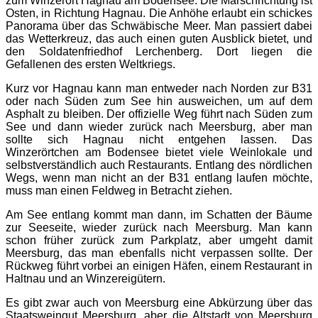
zum Winzerort Hagnau am Bodensee. Die Marschrichtung ist
Osten, in Richtung Hagnau. Die Anhöhe erlaubt ein schickes
Panorama über das Schwäbische Meer. Man passiert dabei
das Wetterkreuz, das auch einen guten Ausblick bietet, und
den Soldatenfriedhof Lerchenberg. Dort liegen die
Gefallenen des ersten Weltkriegs.
Kurz vor Hagnau kann man entweder nach Norden zur B31
oder nach Süden zum See hin ausweichen, um auf dem
Asphalt zu bleiben. Der offizielle Weg führt nach Süden zum
See und dann wieder zurück nach Meersburg, aber man
sollte sich Hagnau nicht entgehen lassen. Das
Winzerörtchen am Bodensee bietet viele Weinlokale und
selbstverständlich auch Restaurants. Entlang des nördlichen
Wegs, wenn man nicht an der B31 entlang laufen möchte,
muss man einen Feldweg in Betracht ziehen.
Am See entlang kommt man dann, im Schatten der Bäume
zur Seeseite, wieder zurück nach Meersburg. Man kann
schon früher zurück zum Parkplatz, aber umgeht damit
Meersburg, das man ebenfalls nicht verpassen sollte. Der
Rückweg führt vorbei an einigen Häfen, einem Restaurant in
Haltnau und an Winzereigütern.
Es gibt zwar auch von Meersburg eine Abkürzung über das
Staatsweingut Meersburg, aber die Altstadt von Meersburg