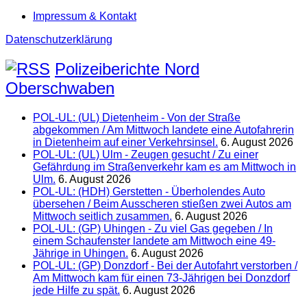
Impressum & Kontakt
Datenschutzerklärung
Polizeiberichte Nord
Oberschwaben
POL-UL: (UL) Dietenheim - Von der Straße
abgekommen / Am Mittwoch landete eine Autofahrerin
in Dietenheim auf einer Verkehrsinsel.
6. August 2026
POL-UL: (UL) Ulm - Zeugen gesucht / Zu einer
Gefährdung im Straßenverkehr kam es am Mittwoch in
Ulm.
6. August 2026
POL-UL: (HDH) Gerstetten - Überholendes Auto
übersehen / Beim Ausscheren stießen zwei Autos am
Mittwoch seitlich zusammen.
6. August 2026
POL-UL: (GP) Uhingen - Zu viel Gas gegeben / In
einem Schaufenster landete am Mittwoch eine 49-
Jährige in Uhingen.
6. August 2026
POL-UL: (GP) Donzdorf - Bei der Autofahrt verstorben /
Am Mittwoch kam für einen 73-Jährigen bei Donzdorf
jede Hilfe zu spät.
6. August 2026