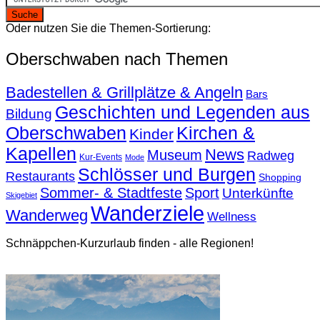
Oder nutzen Sie die Themen-Sortierung:
Oberschwaben nach Themen
Badestellen & Grillplätze & Angeln
Bars
Geschichten und Legenden aus
Bildung
Oberschwaben
Kirchen &
Kinder
Kapellen
News
Museum
Radweg
Kur-Events
Mode
Schlösser und Burgen
Restaurants
Shopping
Sommer- & Stadtfeste
Sport
Unterkünfte
Skigebiet
Wanderziele
Wanderweg
Wellness
Schnäppchen-Kurzurlaub finden - alle Regionen!