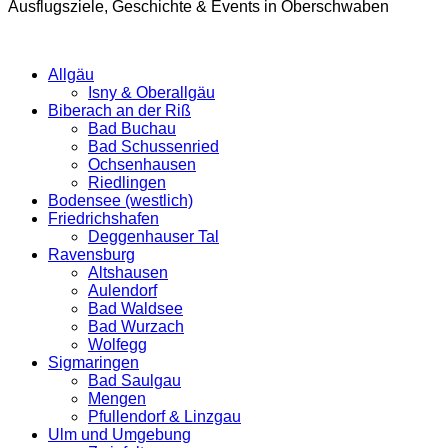
Ausflugsziele, Geschichte & Events in Oberschwaben
Allgäu
Isny & Oberallgäu
Biberach an der Riß
Bad Buchau
Bad Schussenried
Ochsenhausen
Riedlingen
Bodensee (westlich)
Friedrichshafen
Deggenhauser Tal
Ravensburg
Altshausen
Aulendorf
Bad Waldsee
Bad Wurzach
Wolfegg
Sigmaringen
Bad Saulgau
Mengen
Pfullendorf & Linzgau
Ulm und Umgebung