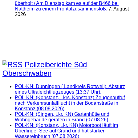
überholt / Am Dienstag kam es auf der B466 bei
Nattheim zu einem Frontalzusammenstoß.
7. August
2026
Polizeiberichte Süd
Oberschwaben
POL-KN: Dunningen ( Landkreis Rottweil). Absturz
eines Ultraleichtflugzeuges (13:37 Uhr).
POL-KN: (Konstanz, Lkrs. Konstanz) Zeugenaufruf
nach Verkehrsunfallflucht in der Bodanstraße in
Konstanz (08.08.2026)
POL-KN: (Singen, Lkr. KN) Gartenhütte und
Wohngebäude geraten in Brand (07.08.26)
POL-KN: (Konstanz, Lkr. KN) Motorboot läuft im
Überlinger See auf Grund und hat starken
Wassereinbruch (07.08.2026)