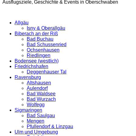
Ausflugsziele, Geschichte & Events in Oberschwaben
Allgäu
Isny & Oberallgäu
Biberach an der Riß
Bad Buchau
Bad Schussenried
Ochsenhausen
Riedlingen
Bodensee (westlich)
Friedrichshafen
Deggenhauser Tal
Ravensburg
Altshausen
Aulendorf
Bad Waldsee
Bad Wurzach
Wolfegg
Sigmaringen
Bad Saulgau
Mengen
Pfullendorf & Linzgau
Ulm und Umgebung