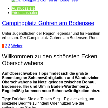
Ausflugsziele
Friedrichshafen
Campingplatz Gohren am Bodensee
Unter Jugendlichen der Region legendär und für Familien
erholsam: Der Campinplatz Gohren am Bodensee. Rund
Seitennummerierung
1
2
3
Weiter
der
Willkommen zu den schönsten Ecken
Beiträge
Oberschwabens!
Auf Oberschwaben Tipps findet sich die größte
Sammlung an Sehenswürdigkeiten und Wanderzielen
Oberschwabens im Netz; gelegen zwischen Donau,
Bodensee, Iller und Ulm in Baden-Württemberg.
Regelmäßig kommen neue Sehenswürdigkeiten hinzu.
Tipp
: Drücken Sie die Tasten Strg + F gleichzeitig, um
spezielle Begriffe zu finden! Oder nutzen Sie die
seiteninterne Suche.