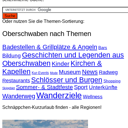
Oder nutzen Sie die Themen-Sortierung:
Oberschwaben nach Themen
Badestellen & Grillplätze & Angeln
Bars
Geschichten und Legenden aus
Bildung
Oberschwaben
Kirchen &
Kinder
Kapellen
News
Museum
Radweg
Kur-Events
Mode
Schlösser und Burgen
Restaurants
Shopping
Sommer- & Stadtfeste
Sport
Unterkünfte
Skigebiet
Wanderziele
Wanderweg
Wellness
Schnäppchen-Kurzurlaub finden - alle Regionen!