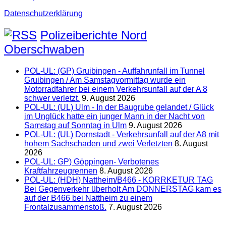
Datenschutzerklärung
Polizeiberichte Nord
Oberschwaben
POL-UL: (GP) Gruibingen - Auffahrunfall im Tunnel
Gruibingen / Am Samstagvormittag wurde ein
Motorradfahrer bei einem Verkehrsunfall auf der A 8
schwer verletzt.
9. August 2026
POL-UL: (UL) Ulm - In der Baugrube gelandet / Glück
im Unglück hatte ein junger Mann in der Nacht von
Samstag auf Sonntag in Ulm
9. August 2026
POL-UL: (UL) Dornstadt - Verkehrsunfall auf der A8 mit
hohem Sachschaden und zwei Verletzten
8. August
2026
POL-UL: GP) Göppingen- Verbotenes
Kraftfahrzeugrennen
8. August 2026
POL-UL: (HDH) Nattheim/B466 - KORRKETUR TAG
Bei Gegenverkehr überholt Am DONNERSTAG kam es
auf der B466 bei Nattheim zu einem
Frontalzusammenstoß.
7. August 2026