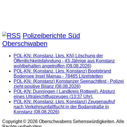
Polizeiberichte Süd
Oberschwaben
POL-KN: (Konstanz, Lkrs. KN) Löschung der
Öffentlichkeitsfahndung - 43-Jährige aus Konstanz
wohlbehalten angetroffen (09.08.2026)
POL-KN: (Konstanz, Lkrs. Konstanz) Bootsbrand
Bodensee Insel Mainau - 78465 Litzelstetten
POL-KN: (Konstanz) Konstanzer Seenachtfest - Polizei
zieht positive Bilanz (08.08.2026)
POL-KN: Dunningen ( Landkreis Rottweil). Absturz
eines Ultraleichtflugzeuges (13:37 Uhr).
POL-KN: (Konstanz, Lkrs. Konstanz) Zeugenaufruf
nach Verkehrsunfallflucht in der Bodanstraße in
Konstanz (08.08.2026)
Copyright © 2026 Oberschwabens Sehenswürdigkeiten. Alle
Rechte vorbehalten.