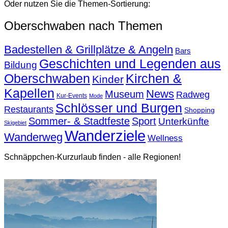
Oder nutzen Sie die Themen-Sortierung:
Oberschwaben nach Themen
Badestellen & Grillplätze & Angeln
Bars
Geschichten und Legenden aus
Bildung
Oberschwaben
Kirchen &
Kinder
Kapellen
News
Museum
Radweg
Kur-Events
Mode
Schlösser und Burgen
Restaurants
Shopping
Sommer- & Stadtfeste
Sport
Unterkünfte
Skigebiet
Wanderziele
Wanderweg
Wellness
Schnäppchen-Kurzurlaub finden - alle Regionen!