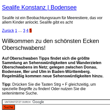
Sealife Konstanz | Bodensee
Sealife ist ein Beobachtungsraum für Meerestiere, das vor
allem Kinder anlockt. Sealife gibt es acht
Seitennummerierung
Zurück
1
…
3
4
5
der
Willkommen zu den schönsten Ecken
Beiträge
Oberschwabens!
Auf Oberschwaben Tipps findet sich die größte
Sammlung an Sehenswürdigkeiten und Wanderzielen
Oberschwabens im Netz; gelegen zwischen Donau,
Bodensee, Iller und Ulm in Baden-Württemberg.
Regelmäßig kommen neue Sehenswürdigkeiten hinzu.
Tipp
: Drücken Sie die Tasten Strg + F gleichzeitig, um
spezielle Begriffe zu finden! Oder nutzen Sie die
seiteninterne Suche.