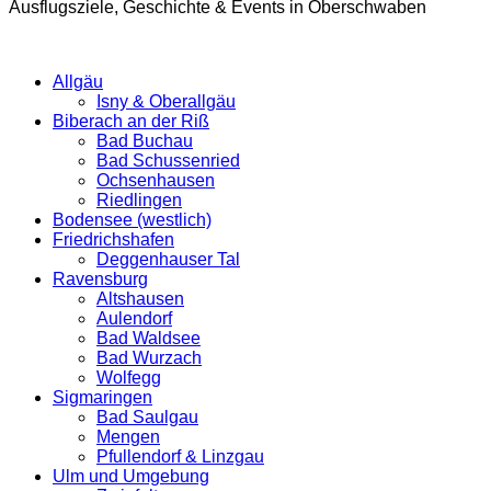
Ausflugsziele, Geschichte & Events in Oberschwaben
Allgäu
Isny & Oberallgäu
Biberach an der Riß
Bad Buchau
Bad Schussenried
Ochsenhausen
Riedlingen
Bodensee (westlich)
Friedrichshafen
Deggenhauser Tal
Ravensburg
Altshausen
Aulendorf
Bad Waldsee
Bad Wurzach
Wolfegg
Sigmaringen
Bad Saulgau
Mengen
Pfullendorf & Linzgau
Ulm und Umgebung