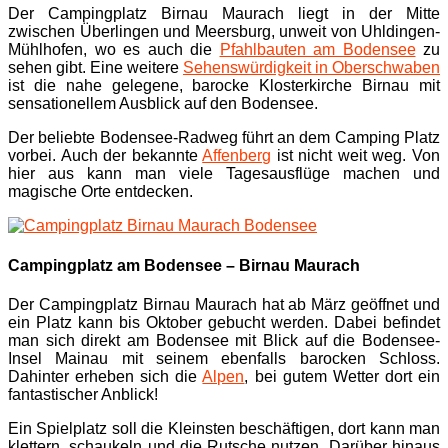
Der Campingplatz Birnau Maurach liegt in der Mitte
zwischen Überlingen und Meersburg, unweit von Uhldingen-
Mühlhofen, wo es auch die
Pfahlbauten am Bodensee
zu
sehen gibt. Eine weitere
Sehenswürdigkeit in Oberschwaben
ist die nahe gelegene, barocke Klosterkirche Birnau mit
sensationellem Ausblick auf den Bodensee.
Der beliebte Bodensee-Radweg führt an dem Camping Platz
vorbei. Auch der bekannte
Affenberg
ist nicht weit weg. Von
hier aus kann man viele Tagesausflüge machen und
magische Orte entdecken.
Campingplatz am Bodensee – Birnau Maurach
Der Campingplatz Birnau Maurach hat ab März geöffnet und
ein Platz kann bis Oktober gebucht werden. Dabei befindet
man sich direkt am Bodensee mit Blick auf die Bodensee-
Insel Mainau mit seinem ebenfalls barocken Schloss.
Dahinter erheben sich die
Alpen
, bei gutem Wetter dort ein
fantastischer Anblick!
Ein Spielplatz soll die Kleinsten beschäftigen, dort kann man
klettern, schaukeln und die Rutsche nutzen. Darüber hinaus