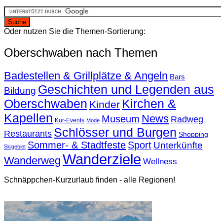
Oder nutzen Sie die Themen-Sortierung:
Oberschwaben nach Themen
Badestellen & Grillplätze & Angeln
Bars
Geschichten und Legenden aus
Bildung
Oberschwaben
Kirchen &
Kinder
Kapellen
News
Museum
Radweg
Kur-Events
Mode
Schlösser und Burgen
Restaurants
Shopping
Sommer- & Stadtfeste
Sport
Unterkünfte
Skigebiet
Wanderziele
Wanderweg
Wellness
Schnäppchen-Kurzurlaub finden - alle Regionen!