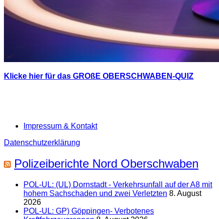
Klicke hier für das GROßE OBERSCHWABEN-QUIZ
Impressum & Kontakt
Datenschutzerklärung
Polizeiberichte Nord Oberschwaben
POL-UL: (UL) Dornstadt - Verkehrsunfall auf der A8 mit
hohem Sachschaden und zwei Verletzten
8. August
2026
POL-UL: GP) Göppingen- Verbotenes