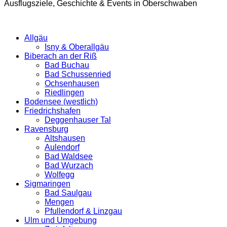
Ausflugsziele, Geschichte & Events in Oberschwaben
Allgäu
Isny & Oberallgäu
Biberach an der Riß
Bad Buchau
Bad Schussenried
Ochsenhausen
Riedlingen
Bodensee (westlich)
Friedrichshafen
Deggenhauser Tal
Ravensburg
Altshausen
Aulendorf
Bad Waldsee
Bad Wurzach
Wolfegg
Sigmaringen
Bad Saulgau
Mengen
Pfullendorf & Linzgau
Ulm und Umgebung