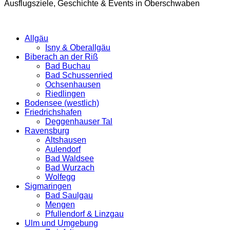
Ausflugsziele, Geschichte & Events in Oberschwaben
Allgäu
Isny & Oberallgäu
Biberach an der Riß
Bad Buchau
Bad Schussenried
Ochsenhausen
Riedlingen
Bodensee (westlich)
Friedrichshafen
Deggenhauser Tal
Ravensburg
Altshausen
Aulendorf
Bad Waldsee
Bad Wurzach
Wolfegg
Sigmaringen
Bad Saulgau
Mengen
Pfullendorf & Linzgau
Ulm und Umgebung