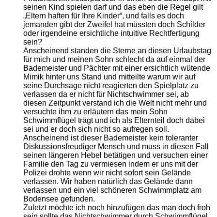
seinen Kind spielen darf und das eben die Regel gilt
„Eltern haften für Ihre Kinder“, und falls es doch
jemanden gibt der Zweifel hat müssten doch Schilder
oder irgendeine ersichtliche intuitive Rechtfertigung
sein?
Anscheinend standen die Sterne an diesen Urlaubstag
für mich und meinen Sohn schlecht da auf einmal der
Bademeister und Pächter mit einer ersichtlich wütende
Mimik hinter uns Stand und mitteilte warum wir auf
seine Durchsage nicht reagierten den Spielplatz zu
verlassen da er nicht für Nichtschwimmer sei, ab
diesen Zeitpunkt verstand ich die Welt nicht mehr und
versuchte ihm zu erläutern das mein Sohn
Schwimmflügel trägt und ich als Elternteil doch dabei
sei und er doch sich nicht so aufregen soll.
Anscheinend ist dieser Bademeister kein toleranter
Diskussionsfreudiger Mensch und muss in diesen Fall
seinen längeren Hebel betätigen und versuchen einer
Familie den Tag zu vermiesen indem er uns mit der
Polizei drohte wenn wir nicht sofort sein Gelände
verlassen. Wir haben natürlich das Gelände dann
verlassen und ein viel schöneren Schwimmplatz am
Bodensee gefunden.
Zuletzt möchte ich noch hinzufügen das man doch froh
sein sollte das Nichtschwimmer durch Schwimmflügel