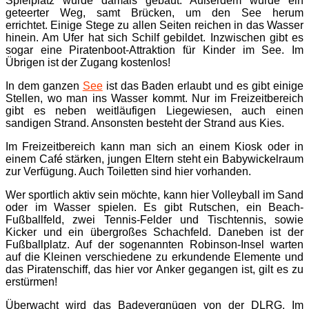
Spielplatz wurde damals gebaut. Außerdem wurde ein
geteerter Weg, samt Brücken, um den See herum
errichtet. Einige Stege zu allen Seiten reichen in das Wasser
hinein. Am Ufer hat sich Schilf gebildet. Inzwischen gibt es
sogar eine Piratenboot-Attraktion für Kinder im See. Im
Übrigen ist der Zugang kostenlos!
In dem ganzen
See
ist das Baden erlaubt und es gibt einige
Stellen, wo man ins Wasser kommt. Nur im Freizeitbereich
gibt es neben weitläufigen Liegewiesen, auch einen
sandigen Strand. Ansonsten besteht der Strand aus Kies.
Im Freizeitbereich kann man sich an einem Kiosk oder in
einem Café stärken, jungen Eltern steht ein Babywickelraum
zur Verfügung. Auch Toiletten sind hier vorhanden.
Wer sportlich aktiv sein möchte, kann hier Volleyball im Sand
oder im Wasser spielen. Es gibt Rutschen, ein Beach-
Fußballfeld, zwei Tennis-Felder und Tischtennis, sowie
Kicker und ein übergroßes Schachfeld. Daneben ist der
Fußballplatz. Auf der sogenannten Robinson-Insel warten
auf die Kleinen verschiedene zu erkundende Elemente und
das Piratenschiff, das hier vor Anker gegangen ist, gilt es zu
erstürmen!
Überwacht wird das Badevergnügen von der DLRG. Im