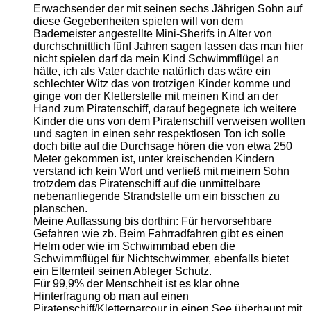
Erwachsender der mit seinen sechs Jährigen Sohn auf
diese Gegebenheiten spielen will von dem
Bademeister angestellte Mini-Sherifs in Alter von
durchschnittlich fünf Jahren sagen lassen das man hier
nicht spielen darf da mein Kind Schwimmflügel an
hätte, ich als Vater dachte natürlich das wäre ein
schlechter Witz das von trotzigen Kinder komme und
ginge von der Kletterstelle mit meinen Kind an der
Hand zum Piratenschiff, darauf begegnete ich weitere
Kinder die uns von dem Piratenschiff verweisen wollten
und sagten in einen sehr respektlosen Ton ich solle
doch bitte auf die Durchsage hören die von etwa 250
Meter gekommen ist, unter kreischenden Kindern
verstand ich kein Wort und verließ mit meinem Sohn
trotzdem das Piratenschiff auf die unmittelbare
nebenanliegende Strandstelle um ein bisschen zu
planschen.
Meine Auffassung bis dorthin: Für hervorsehbare
Gefahren wie zb. Beim Fahrradfahren gibt es einen
Helm oder wie im Schwimmbad eben die
Schwimmflügel für Nichtschwimmer, ebenfalls bietet
ein Elternteil seinen Ableger Schutz.
Für 99,9% der Menschheit ist es klar ohne
Hinterfragung ob man auf einen
Piratenschiff/Kletterparcour in einen See überhaupt mit