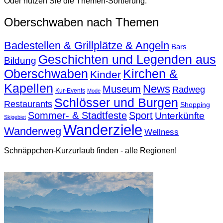
Oder nutzen Sie die Themen-Sortierung:
Oberschwaben nach Themen
Badestellen & Grillplätze & Angeln
Bars
Geschichten und Legenden aus
Bildung
Oberschwaben
Kirchen &
Kinder
Kapellen
News
Museum
Radweg
Kur-Events
Mode
Schlösser und Burgen
Restaurants
Shopping
Sommer- & Stadtfeste
Sport
Unterkünfte
Skigebiet
Wanderziele
Wanderweg
Wellness
Schnäppchen-Kurzurlaub finden - alle Regionen!