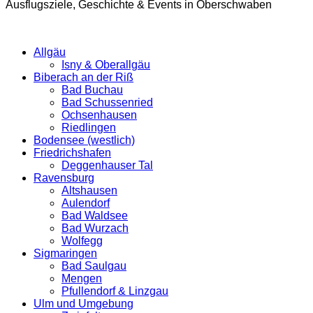
Ausflugsziele, Geschichte & Events in Oberschwaben
Allgäu
Isny & Oberallgäu
Biberach an der Riß
Bad Buchau
Bad Schussenried
Ochsenhausen
Riedlingen
Bodensee (westlich)
Friedrichshafen
Deggenhauser Tal
Ravensburg
Altshausen
Aulendorf
Bad Waldsee
Bad Wurzach
Wolfegg
Sigmaringen
Bad Saulgau
Mengen
Pfullendorf & Linzgau
Ulm und Umgebung