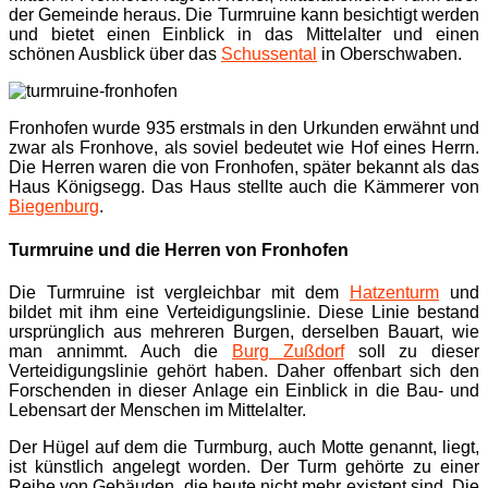
der Gemeinde heraus. Die Turmruine kann besichtigt werden
und bietet einen Einblick in das Mittelalter und einen
schönen Ausblick über das
Schussental
in Oberschwaben.
Fronhofen wurde 935 erstmals in den Urkunden erwähnt und
zwar als Fronhove, als soviel bedeutet wie Hof eines Herrn.
Die Herren waren die von Fronhofen, später bekannt als das
Haus Königsegg. Das Haus stellte auch die Kämmerer von
Biegenburg
.
Turmruine und die Herren von Fronhofen
Die Turmruine ist vergleichbar mit dem
Hatzenturm
und
bildet mit ihm eine Verteidigungslinie. Diese Linie bestand
ursprünglich aus mehreren Burgen, derselben Bauart, wie
man annimmt. Auch die
Burg Zußdorf
soll zu dieser
Verteidigungslinie gehört haben. Daher offenbart sich den
Forschenden in dieser Anlage ein Einblick in die Bau- und
Lebensart der Menschen im Mittelalter.
Der Hügel auf dem die Turmburg, auch Motte genannt, liegt,
ist künstlich angelegt worden. Der Turm gehörte zu einer
Reihe von Gebäuden, die heute nicht mehr existent sind. Die