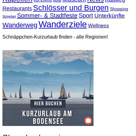
Kur-Events
Mode
Schlösser und Burgen
Restaurants
Shopping
Sommer- & Stadtfeste
Sport
Unterkünfte
Skigebiet
Wanderziele
Wanderweg
Wellness
Schnäppchen-Kurzurlaub finden - alle Regionen!