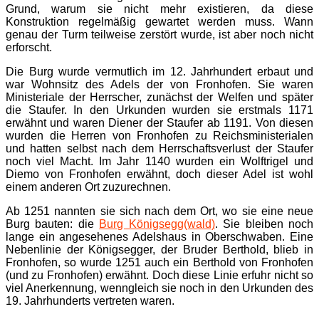
Grund, warum sie nicht mehr existieren, da diese
Konstruktion regelmäßig gewartet werden muss. Wann
genau der Turm teilweise zerstört wurde, ist aber noch nicht
erforscht.
Die Burg wurde vermutlich im 12. Jahrhundert erbaut und
war Wohnsitz des Adels der von Fronhofen. Sie waren
Ministeriale der Herrscher, zunächst der Welfen und später
die Staufer. In den Urkunden wurden sie erstmals 1171
erwähnt und waren Diener der Staufer ab 1191. Von diesen
wurden die Herren von Fronhofen zu Reichsministerialen
und hatten selbst nach dem Herrschaftsverlust der Staufer
noch viel Macht. Im Jahr 1140 wurden ein Wolftrigel und
Diemo von Fronhofen erwähnt, doch dieser Adel ist wohl
einem anderen Ort zuzurechnen.
Ab 1251 nannten sie sich nach dem Ort, wo sie eine neue
Burg bauten: die
Burg Königsegg(wald)
. Sie bleiben noch
lange ein angesehenes Adelshaus in Oberschwaben. Eine
Nebenlinie der Königsegger, der Bruder Berthold, blieb in
Fronhofen, so wurde 1251 auch ein Berthold von Fronhofen
(und zu Fronhofen) erwähnt. Doch diese Linie erfuhr nicht so
viel Anerkennung, wenngleich sie noch in den Urkunden des
19. Jahrhunderts vertreten waren.