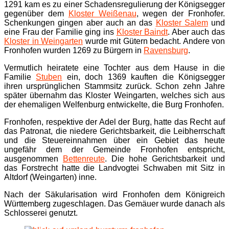
1291 kam es zu einer Schadensregulierung der Königsegger
gegenüber dem
Kloster Weißenau
, wegen der Fronhofer.
Schenkungen gingen aber auch an das
Kloster Salem
und
eine Frau der Familie ging ins
Kloster Baindt
. Aber auch das
Kloster in Weingarten
wurde mit Gütern bedacht. Andere von
Fronhofen wurden 1269 zu Bürgern in
Ravensburg
.
Vermutlich heiratete eine Tochter aus dem Hause in die
Familie
Stuben
ein, doch 1369 kauften die Königsegger
ihren ursprünglichen Stammsitz zurück. Schon zehn Jahre
später übernahm das Kloster Weingarten, welches sich aus
der ehemaligen Welfenburg entwickelte, die Burg Fronhofen.
Fronhofen, respektive der Adel der Burg, hatte das Recht auf
das Patronat, die niedere Gerichtsbarkeit, die Leibherrschaft
und die Steuereinnahmen über ein Gebiet das heute
ungefähr dem der Gemeinde Fronhofen entspricht,
ausgenommen
Bettenreute
. Die hohe Gerichtsbarkeit und
das Forstrecht hatte die Landvogtei Schwaben mit Sitz in
Altdorf (Weingarten) inne.
Nach der Säkularisation wird Fronhofen dem Königreich
Württemberg zugeschlagen. Das Gemäuer wurde danach als
Schlosserei genutzt.