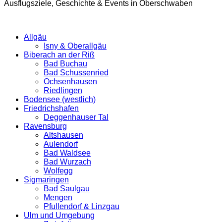
Ausflugsziele, Geschichte & Events in Oberschwaben
Allgäu
Isny & Oberallgäu
Biberach an der Riß
Bad Buchau
Bad Schussenried
Ochsenhausen
Riedlingen
Bodensee (westlich)
Friedrichshafen
Deggenhauser Tal
Ravensburg
Altshausen
Aulendorf
Bad Waldsee
Bad Wurzach
Wolfegg
Sigmaringen
Bad Saulgau
Mengen
Pfullendorf & Linzgau
Ulm und Umgebung