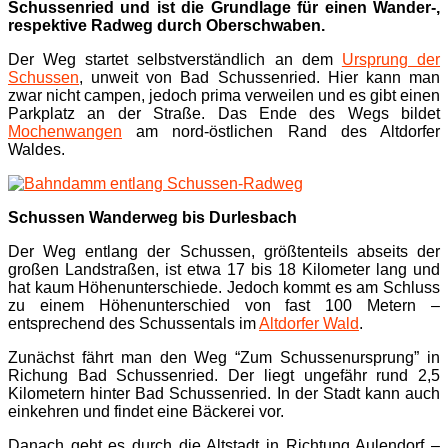
Schussenried und ist die Grundlage für einen Wander-,
respektive Radweg durch Oberschwaben.
Der Weg startet selbstverständlich an dem
Ursprung der
Schussen
, unweit von Bad Schussenried. Hier kann man
zwar nicht campen, jedoch prima verweilen und es gibt einen
Parkplatz an der Straße. Das Ende des Wegs bildet
Mochenwangen
am nord-östlichen Rand des Altdorfer
Waldes.
Schussen Wanderweg bis Durlesbach
Der Weg entlang der Schussen, größtenteils abseits der
großen Landstraßen, ist etwa 17 bis 18 Kilometer lang und
hat kaum Höhenunterschiede. Jedoch kommt es am Schluss
zu einem Höhenunterschied von fast 100 Metern –
entsprechend des Schussentals im
Altdorfer Wald
.
Zunächst fährt man den Weg “Zum Schussenursprung” in
Richung Bad Schussenried. Der liegt ungefähr rund 2,5
Kilometern hinter Bad Schussenried. In der Stadt kann auch
einkehren und findet eine Bäckerei vor.
Danach geht es durch die Altstadt in Richtung Aulendorf –