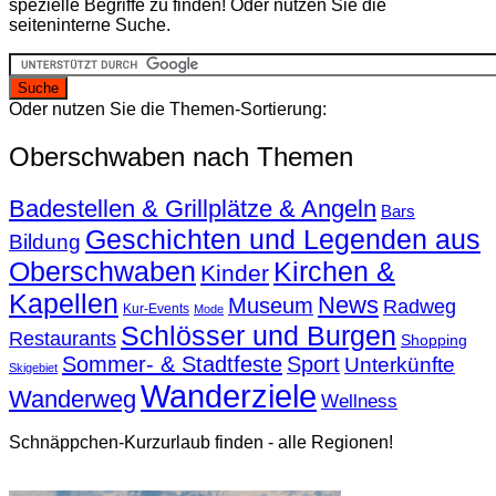
spezielle Begriffe zu finden! Oder nutzen Sie die
seiteninterne Suche.
Oder nutzen Sie die Themen-Sortierung:
Oberschwaben nach Themen
Badestellen & Grillplätze & Angeln
Bars
Geschichten und Legenden aus
Bildung
Oberschwaben
Kirchen &
Kinder
Kapellen
News
Museum
Radweg
Kur-Events
Mode
Schlösser und Burgen
Restaurants
Shopping
Sommer- & Stadtfeste
Sport
Unterkünfte
Skigebiet
Wanderziele
Wanderweg
Wellness
Schnäppchen-Kurzurlaub finden - alle Regionen!