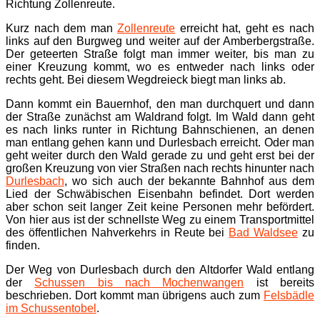
Richtung Zollenreute.
Kurz nach dem man
Zollenreute
erreicht hat, geht es nach
links auf den Burgweg und weiter auf der Amberbergstraße.
Der geteerten Straße folgt man immer weiter, bis man zu
einer Kreuzung kommt, wo es entweder nach links oder
rechts geht. Bei diesem Wegdreieck biegt man links ab.
Dann kommt ein Bauernhof, den man durchquert und dann
der Straße zunächst am Waldrand folgt. Im Wald dann geht
es nach links runter in Richtung Bahnschienen, an denen
man entlang gehen kann und Durlesbach erreicht. Oder man
geht weiter durch den Wald gerade zu und geht erst bei der
großen Kreuzung von vier Straßen nach rechts hinunter nach
Durlesbach
, wo sich auch der bekannte Bahnhof aus dem
Lied der Schwäbischen Eisenbahn befindet. Dort werden
aber schon seit langer Zeit keine Personen mehr befördert.
Von hier aus ist der schnellste Weg zu einem Transportmittel
des öffentlichen Nahverkehrs in Reute bei
Bad Waldsee
zu
finden.
Der Weg von Durlesbach durch den Altdorfer Wald entlang
der
Schussen bis nach Mochenwangen
ist bereits
beschrieben. Dort kommt man übrigens auch zum
Felsbädle
im Schussentobel
.