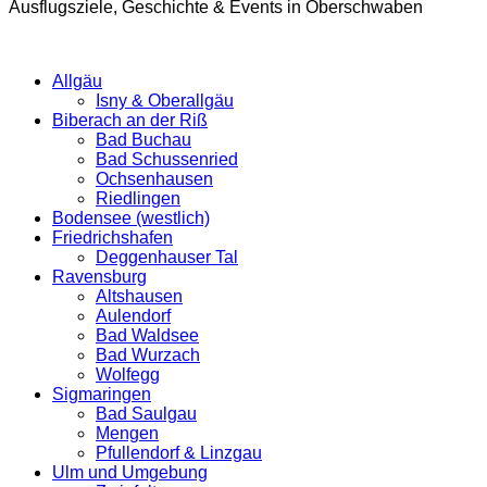
Ausflugsziele, Geschichte & Events in Oberschwaben
Allgäu
Isny & Oberallgäu
Biberach an der Riß
Bad Buchau
Bad Schussenried
Ochsenhausen
Riedlingen
Bodensee (westlich)
Friedrichshafen
Deggenhauser Tal
Ravensburg
Altshausen
Aulendorf
Bad Waldsee
Bad Wurzach
Wolfegg
Sigmaringen
Bad Saulgau
Mengen
Pfullendorf & Linzgau
Ulm und Umgebung