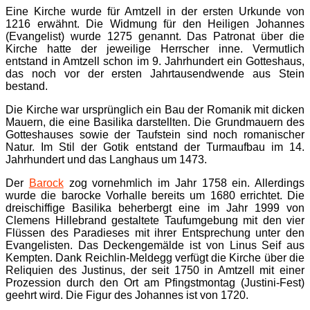
Eine Kirche wurde für Amtzell in der ersten Urkunde von
1216 erwähnt. Die Widmung für den Heiligen Johannes
(Evangelist) wurde 1275 genannt. Das Patronat über die
Kirche hatte der jeweilige Herrscher inne. Vermutlich
entstand in Amtzell schon im 9. Jahrhundert ein Gotteshaus,
das noch vor der ersten Jahrtausendwende aus Stein
bestand.
Die Kirche war ursprünglich ein Bau der Romanik mit dicken
Mauern, die eine Basilika darstellten. Die Grundmauern des
Gotteshauses sowie der Taufstein sind noch romanischer
Natur. Im Stil der Gotik entstand der Turmaufbau im 14.
Jahrhundert und das Langhaus um 1473.
Der
Barock
zog vornehmlich im Jahr 1758 ein. Allerdings
wurde die barocke Vorhalle bereits um 1680 errichtet. Die
dreischiffige Basilika beherbergt eine im Jahr 1999 von
Clemens Hillebrand gestaltete Taufumgebung mit den vier
Flüssen des Paradieses mit ihrer Entsprechung unter den
Evangelisten. Das Deckengemälde ist von Linus Seif aus
Kempten. Dank Reichlin-Meldegg verfügt die Kirche über die
Reliquien des Justinus, der seit 1750 in Amtzell mit einer
Prozession durch den Ort am Pfingstmontag (Justini-Fest)
geehrt wird. Die Figur des Johannes ist von 1720.