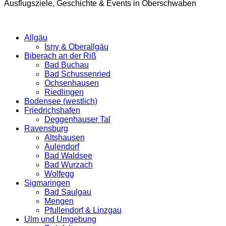
Ausflugsziele, Geschichte & Events in Oberschwaben
Allgäu
Isny & Oberallgäu
Biberach an der Riß
Bad Buchau
Bad Schussenried
Ochsenhausen
Riedlingen
Bodensee (westlich)
Friedrichshafen
Deggenhauser Tal
Ravensburg
Altshausen
Aulendorf
Bad Waldsee
Bad Wurzach
Wolfegg
Sigmaringen
Bad Saulgau
Mengen
Pfullendorf & Linzgau
Ulm und Umgebung