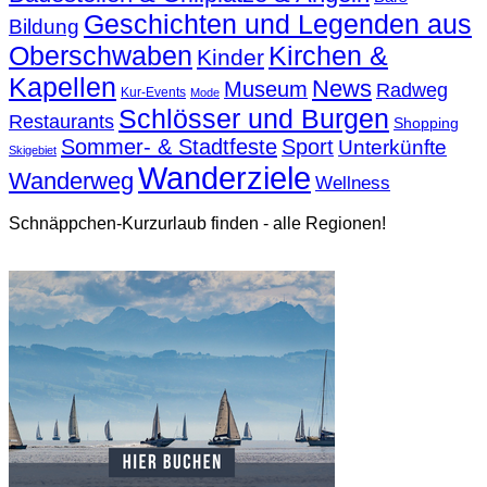
Geschichten und Legenden aus
Bildung
Oberschwaben
Kirchen &
Kinder
Kapellen
News
Museum
Radweg
Kur-Events
Mode
Schlösser und Burgen
Restaurants
Shopping
Sommer- & Stadtfeste
Sport
Unterkünfte
Skigebiet
Wanderziele
Wanderweg
Wellness
Schnäppchen-Kurzurlaub finden - alle Regionen!