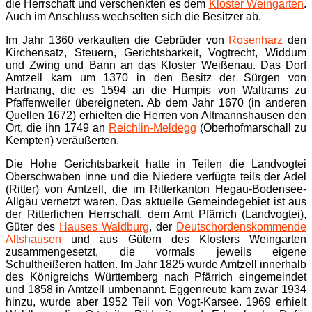
die Herrschaft und verschenkten es dem
Kloster Weingarten
.
Auch im Anschluss wechselten sich die Besitzer ab.
Im Jahr 1360 verkauften die Gebrüder von
Rosenharz
den
Kirchensatz, Steuern, Gerichtsbarkeit, Vogtrecht, Widdum
und Zwing und Bann an das Kloster Weißenau. Das Dorf
Amtzell kam um 1370 in den Besitz der Sürgen von
Hartnang, die es 1594 an die Humpis von Waltrams zu
Pfaffenweiler übereigneten. Ab dem Jahr 1670 (in anderen
Quellen 1672) erhielten die Herren von Altmannshausen den
Ort, die ihn 1749 an
Reichlin-Meldegg
(Oberhofmarschall zu
Kempten) veräußerten.
Die Hohe Gerichtsbarkeit hatte in Teilen die Landvogtei
Oberschwaben inne und die Niedere verfügte teils der Adel
(Ritter) von Amtzell, die im Ritterkanton Hegau-Bodensee-
Allgäu vernetzt waren. Das aktuelle Gemeindegebiet ist aus
der Ritterlichen Herrschaft, dem Amt Pfärrich (Landvogtei),
Güter des
Hauses Waldburg
, der
Deutschordenskommende
Altshausen
und aus Gütern des Klosters Weingarten
zusammengesetzt, die vormals jeweils eigene
Schultheißeren hatten. Im Jahr 1825 wurde Amtzell innerhalb
des Königreichs Württemberg nach Pfärrich eingemeindet
und 1858 in Amtzell umbenannt. Eggenreute kam zwar 1934
hinzu, wurde aber 1952 Teil von Vogt-Karsee. 1969 erhielt