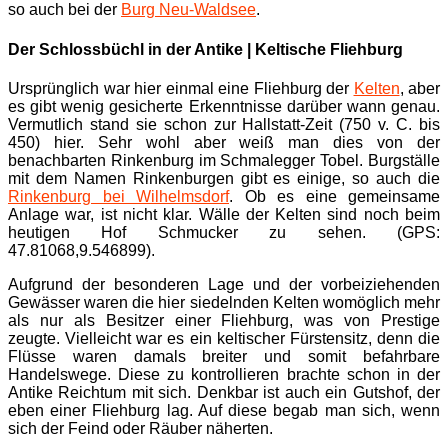
so auch bei der
Burg Neu-Waldsee
.
Der Schlossbüchl in der Antike | Keltische Fliehburg
Ursprünglich war hier einmal eine Fliehburg der
Kelten
, aber
es gibt wenig gesicherte Erkenntnisse darüber wann genau.
Vermutlich stand sie schon zur Hallstatt-Zeit (750 v. C. bis
450) hier. Sehr wohl aber weiß man dies von der
benachbarten Rinkenburg im Schmalegger Tobel. Burgställe
mit dem Namen Rinkenburgen gibt es einige, so auch die
Rinkenburg bei Wilhelmsdorf
. Ob es eine gemeinsame
Anlage war, ist nicht klar. Wälle der Kelten sind noch beim
heutigen Hof Schmucker zu sehen. (GPS:
47.81068,9.546899).
Aufgrund der besonderen Lage und der vorbeiziehenden
Gewässer waren die hier siedelnden Kelten womöglich mehr
als nur als Besitzer einer Fliehburg, was von Prestige
zeugte. Vielleicht war es ein keltischer Fürstensitz, denn die
Flüsse waren damals breiter und somit befahrbare
Handelswege. Diese zu kontrollieren brachte schon in der
Antike Reichtum mit sich. Denkbar ist auch ein Gutshof, der
eben einer Fliehburg lag. Auf diese begab man sich, wenn
sich der Feind oder Räuber näherten.