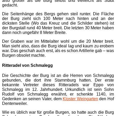
also größer als die Burg selbst und vielleicht als Stadt
gedacht.
Die Seitenhänge des Bergs gehen steil runter. Die Fläche
der Burg zieht sich 100 Meter nach hinten und an der
dicksten Stelle (Wo das Kreuz und die Schilder stehen) ist
der Burgstall rund 40 Meter breit. Die letzten 30 Meter haben
dann noch ungefähr 8 Meter Breite.
Der Graben war im Mittelalter wohl um die 20 Meter breit.
Man sieht also, dass die Burg ideal lag und kaum zu erobern
war. Das geschah auch erst, als es schon Artillerie gab – was
Burgen obsolet machte.
Ritteradel von Schmalegg
Die Geschichte der Burg ist an die Herren von Schmalegg
gebunden, die dort ihre Stammburg hatten. Der erste
bekannte Vertreter dieses Ritteradels war Eppo von
Schmalegg im 12. Jahrhundert. Urkundlich ist sein Sohn
Rudolf von Schmalegg erwähnt, er schenkte 1140, im
Gedenken an seinen Vater, dem
Kloster Weingarten
den Hof
Dentenweiler.
Wie es üblich war für große Burgen, so hatte auch die Burg