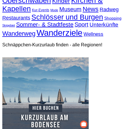
Oberschwaben
Kirchen &
Kinder
Kapellen
News
Museum
Radweg
Kur-Events
Mode
Schlösser und Burgen
Restaurants
Shopping
Sommer- & Stadtfeste
Sport
Unterkünfte
Skigebiet
Wanderziele
Wanderweg
Wellness
Schnäppchen-Kurzurlaub finden - alle Regionen!