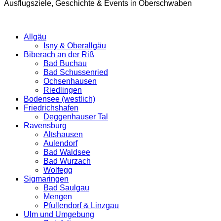
Ausflugsziele, Geschichte & Events in Oberschwaben
Allgäu
Isny & Oberallgäu
Biberach an der Riß
Bad Buchau
Bad Schussenried
Ochsenhausen
Riedlingen
Bodensee (westlich)
Friedrichshafen
Deggenhauser Tal
Ravensburg
Altshausen
Aulendorf
Bad Waldsee
Bad Wurzach
Wolfegg
Sigmaringen
Bad Saulgau
Mengen
Pfullendorf & Linzgau
Ulm und Umgebung