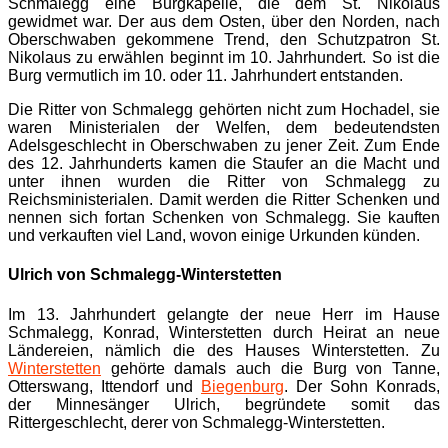
Schmalegg eine Burgkapelle, die dem St. Nikolaus
gewidmet war. Der aus dem Osten, über den Norden, nach
Oberschwaben gekommene Trend, den Schutzpatron St.
Nikolaus zu erwählen beginnt im 10. Jahrhundert. So ist die
Burg vermutlich im 10. oder 11. Jahrhundert entstanden.
Die Ritter von Schmalegg gehörten nicht zum Hochadel, sie
waren Ministerialen der Welfen, dem bedeutendsten
Adelsgeschlecht in Oberschwaben zu jener Zeit. Zum Ende
des 12. Jahrhunderts kamen die Staufer an die Macht und
unter ihnen wurden die Ritter von Schmalegg zu
Reichsministerialen. Damit werden die Ritter Schenken und
nennen sich fortan Schenken von Schmalegg. Sie kauften
und verkauften viel Land, wovon einige Urkunden künden.
Ulrich von Schmalegg-Winterstetten
Im 13. Jahrhundert gelangte der neue Herr im Hause
Schmalegg, Konrad, Winterstetten durch Heirat an neue
Ländereien, nämlich die des Hauses Winterstetten. Zu
Winterstetten
gehörte damals auch die Burg von Tanne,
Otterswang, Ittendorf und
Biegenburg
. Der Sohn Konrads,
der Minnesänger Ulrich, begründete somit das
Rittergeschlecht, derer von Schmalegg-Winterstetten.