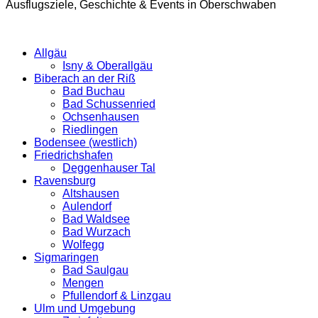
Ausflugsziele, Geschichte & Events in Oberschwaben
Allgäu
Isny & Oberallgäu
Biberach an der Riß
Bad Buchau
Bad Schussenried
Ochsenhausen
Riedlingen
Bodensee (westlich)
Friedrichshafen
Deggenhauser Tal
Ravensburg
Altshausen
Aulendorf
Bad Waldsee
Bad Wurzach
Wolfegg
Sigmaringen
Bad Saulgau
Mengen
Pfullendorf & Linzgau
Ulm und Umgebung