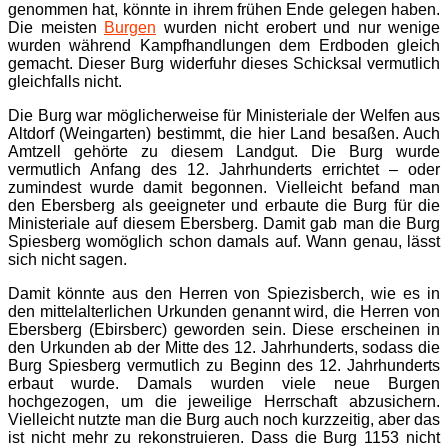
genommen hat, könnte in ihrem frühen Ende gelegen haben.
Die meisten
Burgen
wurden nicht erobert und nur wenige
wurden während Kampfhandlungen dem Erdboden gleich
gemacht. Dieser Burg widerfuhr dieses Schicksal vermutlich
gleichfalls nicht.
Die Burg war möglicherweise für Ministeriale der Welfen aus
Altdorf (Weingarten) bestimmt, die hier Land besaßen. Auch
Amtzell gehörte zu diesem Landgut. Die Burg wurde
vermutlich Anfang des 12. Jahrhunderts errichtet – oder
zumindest wurde damit begonnen. Vielleicht befand man
den Ebersberg als geeigneter und erbaute die Burg für die
Ministeriale auf diesem Ebersberg. Damit gab man die Burg
Spiesberg womöglich schon damals auf. Wann genau, lässt
sich nicht sagen.
Damit könnte aus den Herren von Spiezisberch, wie es in
den mittelalterlichen Urkunden genannt wird, die Herren von
Ebersberg (Ebirsberc) geworden sein. Diese erscheinen in
den Urkunden ab der Mitte des 12. Jahrhunderts, sodass die
Burg Spiesberg vermutlich zu Beginn des 12. Jahrhunderts
erbaut wurde. Damals wurden viele neue Burgen
hochgezogen, um die jeweilige Herrschaft abzusichern.
Vielleicht nutzte man die Burg auch noch kurzzeitig, aber das
ist nicht mehr zu rekonstruieren. Dass die Burg 1153 nicht