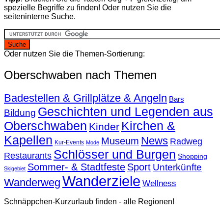
spezielle Begriffe zu finden! Oder nutzen Sie die
seiteninterne Suche.
Oder nutzen Sie die Themen-Sortierung:
Oberschwaben nach Themen
Badestellen & Grillplätze & Angeln
Bars
Geschichten und Legenden aus
Bildung
Oberschwaben
Kirchen &
Kinder
Kapellen
News
Museum
Radweg
Kur-Events
Mode
Schlösser und Burgen
Restaurants
Shopping
Sommer- & Stadtfeste
Sport
Unterkünfte
Skigebiet
Wanderziele
Wanderweg
Wellness
Schnäppchen-Kurzurlaub finden - alle Regionen!