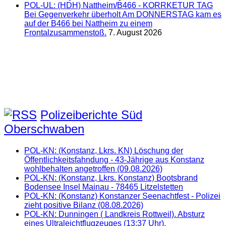
POL-UL: (HDH) Nattheim/B466 - KORRKETUR TAG
Bei Gegenverkehr überholt Am DONNERSTAG kam es
auf der B466 bei Nattheim zu einem
Frontalzusammenstoß.
7. August 2026
Polizeiberichte Süd
Oberschwaben
POL-KN: (Konstanz, Lkrs. KN) Löschung der
Öffentlichkeitsfahndung - 43-Jährige aus Konstanz
wohlbehalten angetroffen (09.08.2026)
POL-KN: (Konstanz, Lkrs. Konstanz) Bootsbrand
Bodensee Insel Mainau - 78465 Litzelstetten
POL-KN: (Konstanz) Konstanzer Seenachtfest - Polizei
zieht positive Bilanz (08.08.2026)
POL-KN: Dunningen ( Landkreis Rottweil). Absturz
eines Ultraleichtflugzeuges (13:37 Uhr).