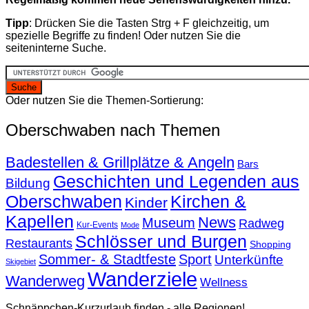
Tipp
: Drücken Sie die Tasten Strg + F gleichzeitig, um
spezielle Begriffe zu finden! Oder nutzen Sie die
seiteninterne Suche.
Oder nutzen Sie die Themen-Sortierung:
Oberschwaben nach Themen
Badestellen & Grillplätze & Angeln
Bars
Geschichten und Legenden aus
Bildung
Oberschwaben
Kirchen &
Kinder
Kapellen
News
Museum
Radweg
Kur-Events
Mode
Schlösser und Burgen
Restaurants
Shopping
Sommer- & Stadtfeste
Sport
Unterkünfte
Skigebiet
Wanderziele
Wanderweg
Wellness
Schnäppchen-Kurzurlaub finden - alle Regionen!