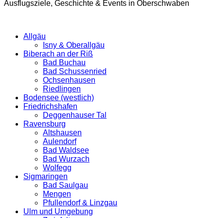
Ausflugsziele, Geschichte & Events in Oberschwaben
Allgäu
Isny & Oberallgäu
Biberach an der Riß
Bad Buchau
Bad Schussenried
Ochsenhausen
Riedlingen
Bodensee (westlich)
Friedrichshafen
Deggenhauser Tal
Ravensburg
Altshausen
Aulendorf
Bad Waldsee
Bad Wurzach
Wolfegg
Sigmaringen
Bad Saulgau
Mengen
Pfullendorf & Linzgau
Ulm und Umgebung