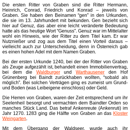
Die ersten Ritter von Graben sind die Ritter Hermann,
Heinrich, Conrad, Friedrich und Konrad – jeweils von
Graben. Sie haben den Beinamen “gen” in den Urkunden,
die sie im 13. Jahrhundert mit bekunden. Gen bezieht sich
hier auf Genuz, das aber eine leicht veränderte Bedeutung
hatte als das heutige Wort “Genuss”. Genuz war im Mittelalter
wohl ein Hinweis, wie der Ritter zu dem Titel kam. Er war
Nutznießer und zog aus dem Titel einen Vorteil daraus –
vielleicht auch zur Unterscheidung, denn in Österreich gab
es einen hohen Adel mit dem Namen Graben.
Bei der ersten Urkunde 1240, bei der der Ritter von Graben
als Zeuge aufgezählt ist, behandelt einen Immobilienvertrag,
bei dem die
Waldburger
und
Warthausener
den Hof
Grünenberg bei Baindt zurückhaben wollten, “sobald als
möglich”. Bei solchen Verträgen ging es zumeist um Grund-
und Boden (was Leibeigene einschloss) oder Geld.
Die Herren von Graben, waren der Zeit entsprechend um ihr
Seelenheil besorgt und vermachten dem Baindter Orden so
manches Stück Land. Das betraf Ankenreute (Ankenruti) im
Jahr 1270. 1283 ging die Hälfte von Graben an das
Kloster
Weingarten
.
Mit dem Übergang der Waldseer, wurde auch ihr