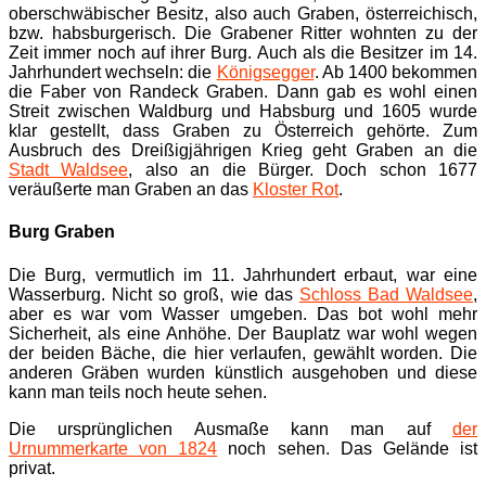
oberschwäbischer Besitz, also auch Graben, österreichisch,
bzw. habsburgerisch. Die Grabener Ritter wohnten zu der
Zeit immer noch auf ihrer Burg. Auch als die Besitzer im 14.
Jahrhundert wechseln: die
Königsegger
. Ab 1400 bekommen
die Faber von Randeck Graben. Dann gab es wohl einen
Streit zwischen Waldburg und Habsburg und 1605 wurde
klar gestellt, dass Graben zu Österreich gehörte. Zum
Ausbruch des Dreißigjährigen Krieg geht Graben an die
Stadt Waldsee
, also an die Bürger. Doch schon 1677
veräußerte man Graben an das
Kloster Rot
.
Burg Graben
Die Burg, vermutlich im 11. Jahrhundert erbaut, war eine
Wasserburg. Nicht so groß, wie das
Schloss Bad Waldsee
,
aber es war vom Wasser umgeben. Das bot wohl mehr
Sicherheit, als eine Anhöhe. Der Bauplatz war wohl wegen
der beiden Bäche, die hier verlaufen, gewählt worden. Die
anderen Gräben wurden künstlich ausgehoben und diese
kann man teils noch heute sehen.
Die ursprünglichen Ausmaße kann man auf
der
Urnummerkarte von 1824
noch sehen. Das Gelände ist
privat.