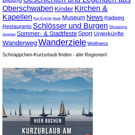
Bildung
Oberschwaben
Kirchen &
Kinder
Kapellen
News
Museum
Radweg
Kur-Events
Mode
Schlösser und Burgen
Restaurants
Shopping
Sommer- & Stadtfeste
Sport
Unterkünfte
Skigebiet
Wanderziele
Wanderweg
Wellness
Schnäppchen-Kurzurlaub finden - alle Regionen!