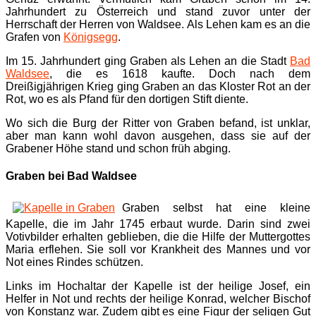
Jahrhundert zu Österreich und stand zuvor unter der
Herrschaft der Herren von Waldsee. Als Lehen kam es an die
Grafen von
Königsegg
.
Im 15. Jahrhundert ging Graben als Lehen an die Stadt
Bad
Waldsee
, die es 1618 kaufte. Doch nach dem
Dreißigjährigen Krieg ging Graben an das Kloster Rot an der
Rot, wo es als Pfand für den dortigen Stift diente.
Wo sich die Burg der Ritter von Graben befand, ist unklar,
aber man kann wohl davon ausgehen, dass sie auf der
Grabener Höhe stand und schon früh abging.
Graben bei Bad Waldsee
Graben selbst hat eine kleine
Kapelle, die im Jahr 1745 erbaut wurde. Darin sind zwei
Votivbilder erhalten geblieben, die die Hilfe der Muttergottes
Maria erflehen. Sie soll vor Krankheit des Mannes und vor
Not eines Rindes schützen.
Links im Hochaltar der Kapelle ist der heilige Josef, ein
Helfer in Not und rechts der heilige Konrad, welcher Bischof
von Konstanz war. Zudem gibt es eine Figur der seligen Gut