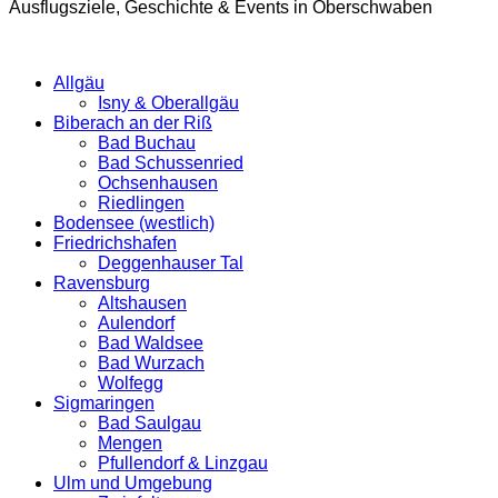
Ausflugsziele, Geschichte & Events in Oberschwaben
Allgäu
Isny & Oberallgäu
Biberach an der Riß
Bad Buchau
Bad Schussenried
Ochsenhausen
Riedlingen
Bodensee (westlich)
Friedrichshafen
Deggenhauser Tal
Ravensburg
Altshausen
Aulendorf
Bad Waldsee
Bad Wurzach
Wolfegg
Sigmaringen
Bad Saulgau
Mengen
Pfullendorf & Linzgau
Ulm und Umgebung