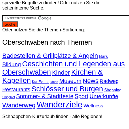
spezielle Begriffe zu finden! Oder nutzen Sie die
seiteninterne Suche.
Oder nutzen Sie die Themen-Sortierung:
Oberschwaben nach Themen
Badestellen & Grillplätze & Angeln
Bars
Geschichten und Legenden aus
Bildung
Oberschwaben
Kirchen &
Kinder
Kapellen
News
Museum
Radweg
Kur-Events
Mode
Schlösser und Burgen
Restaurants
Shopping
Sommer- & Stadtfeste
Sport
Unterkünfte
Skigebiet
Wanderziele
Wanderweg
Wellness
Schnäppchen-Kurzurlaub finden - alle Regionen!