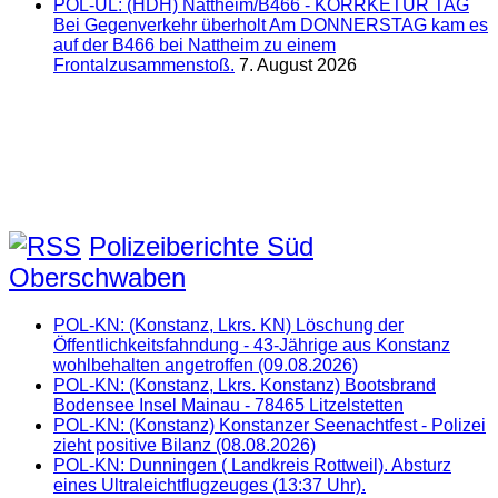
POL-UL: (HDH) Nattheim/B466 - KORRKETUR TAG
Bei Gegenverkehr überholt Am DONNERSTAG kam es
auf der B466 bei Nattheim zu einem
Frontalzusammenstoß.
7. August 2026
Polizeiberichte Süd
Oberschwaben
POL-KN: (Konstanz, Lkrs. KN) Löschung der
Öffentlichkeitsfahndung - 43-Jährige aus Konstanz
wohlbehalten angetroffen (09.08.2026)
POL-KN: (Konstanz, Lkrs. Konstanz) Bootsbrand
Bodensee Insel Mainau - 78465 Litzelstetten
POL-KN: (Konstanz) Konstanzer Seenachtfest - Polizei
zieht positive Bilanz (08.08.2026)
POL-KN: Dunningen ( Landkreis Rottweil). Absturz
eines Ultraleichtflugzeuges (13:37 Uhr).