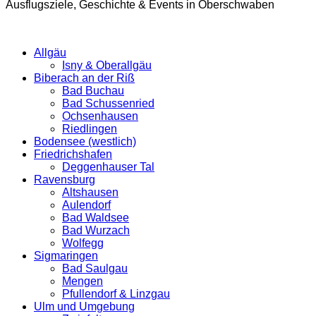
Ausflugsziele, Geschichte & Events in Oberschwaben
Allgäu
Isny & Oberallgäu
Biberach an der Riß
Bad Buchau
Bad Schussenried
Ochsenhausen
Riedlingen
Bodensee (westlich)
Friedrichshafen
Deggenhauser Tal
Ravensburg
Altshausen
Aulendorf
Bad Waldsee
Bad Wurzach
Wolfegg
Sigmaringen
Bad Saulgau
Mengen
Pfullendorf & Linzgau
Ulm und Umgebung