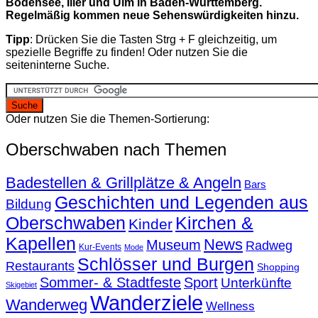
Bodensee, Iller und Ulm in Baden-Württemberg.
Regelmäßig kommen neue Sehenswürdigkeiten hinzu.
Tipp
: Drücken Sie die Tasten Strg + F gleichzeitig, um
spezielle Begriffe zu finden! Oder nutzen Sie die
seiteninterne Suche.
Oder nutzen Sie die Themen-Sortierung:
Oberschwaben nach Themen
Badestellen & Grillplätze & Angeln
Bars
Geschichten und Legenden aus
Bildung
Oberschwaben
Kirchen &
Kinder
Kapellen
News
Museum
Radweg
Kur-Events
Mode
Schlösser und Burgen
Restaurants
Shopping
Sommer- & Stadtfeste
Sport
Unterkünfte
Skigebiet
Wanderziele
Wanderweg
Wellness