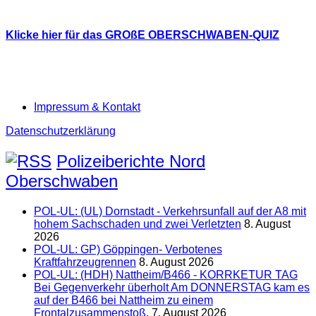
Klicke hier für das GROßE OBERSCHWABEN-QUIZ
Impressum & Kontakt
Datenschutzerklärung
Polizeiberichte Nord
Oberschwaben
POL-UL: (UL) Dornstadt - Verkehrsunfall auf der A8 mit
hohem Sachschaden und zwei Verletzten
8. August
2026
POL-UL: GP) Göppingen- Verbotenes
Kraftfahrzeugrennen
8. August 2026
POL-UL: (HDH) Nattheim/B466 - KORRKETUR TAG
Bei Gegenverkehr überholt Am DONNERSTAG kam es
auf der B466 bei Nattheim zu einem
Frontalzusammenstoß.
7. August 2026