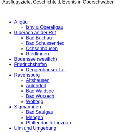
Ausflugsziele, Geschichte & Events in Oberschwaben
Allgäu
Isny & Oberallgäu
Biberach an der Riß
Bad Buchau
Bad Schussenried
Ochsenhausen
Riedlingen
Bodensee (westlich)
Friedrichshafen
Deggenhauser Tal
Ravensburg
Altshausen
Aulendorf
Bad Waldsee
Bad Wurzach
Wolfegg
Sigmaringen
Bad Saulgau
Mengen
Pfullendorf & Linzgau
Ulm und Umgebung