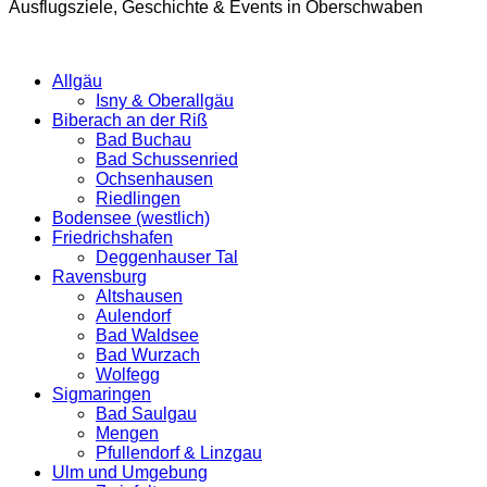
Ausflugsziele, Geschichte & Events in Oberschwaben
Allgäu
Isny & Oberallgäu
Biberach an der Riß
Bad Buchau
Bad Schussenried
Ochsenhausen
Riedlingen
Bodensee (westlich)
Friedrichshafen
Deggenhauser Tal
Ravensburg
Altshausen
Aulendorf
Bad Waldsee
Bad Wurzach
Wolfegg
Sigmaringen
Bad Saulgau
Mengen
Pfullendorf & Linzgau
Ulm und Umgebung