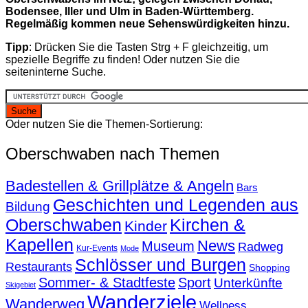
Bodensee, Iller und Ulm in Baden-Württemberg.
Regelmäßig kommen neue Sehenswürdigkeiten hinzu.
Tipp
: Drücken Sie die Tasten Strg + F gleichzeitig, um
spezielle Begriffe zu finden! Oder nutzen Sie die
seiteninterne Suche.
Oder nutzen Sie die Themen-Sortierung:
Oberschwaben nach Themen
Badestellen & Grillplätze & Angeln
Bars
Geschichten und Legenden aus
Bildung
Oberschwaben
Kirchen &
Kinder
Kapellen
News
Museum
Radweg
Kur-Events
Mode
Schlösser und Burgen
Restaurants
Shopping
Sommer- & Stadtfeste
Sport
Unterkünfte
Skigebiet
Wanderziele
Wanderweg
Wellness