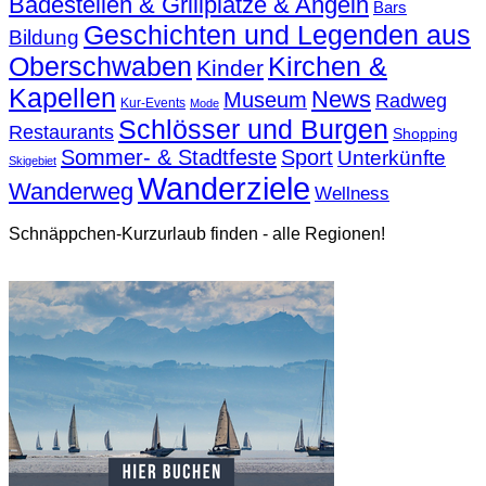
Badestellen & Grillplätze & Angeln
Bars
Geschichten und Legenden aus
Bildung
Oberschwaben
Kirchen &
Kinder
Kapellen
News
Museum
Radweg
Kur-Events
Mode
Schlösser und Burgen
Restaurants
Shopping
Sommer- & Stadtfeste
Sport
Unterkünfte
Skigebiet
Wanderziele
Wanderweg
Wellness
Schnäppchen-Kurzurlaub finden - alle Regionen!