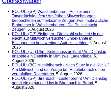
Oberschwaben
POL-UL: (GP) Wäschenbeuren - Polizei nimmt
Tatverdächtige fest / Am frühen Mittwochmorgen
beobachteten aufmerksame Zeugen zwei mutmaßliche
Einbrecher in Wäschenbeuren. Die Polizei sucht
Zeugen.
5. August 2026
POL-UL: (GP) Eislingen - Diebstahl scheitert / In der
Nacht auf Mittwoch versuchten Unbekannte in
Eislingen ein hochwertiges Auto zu stehlen.
5. August
2026
POL-UL: (UL) Ulm - Kokosnuss geklaut / Am Dienstag
ertappte ein Detektiv in Ulm zwei Ladendiebe.
5.
August 2026
POL-UL: (BC) Mittelbiberach - Nach Sturz in die Klinik /
Am Mittwoch fand ein Zeuge bei Mittelbiberach einen
verunfallten Rollerfahrer.
5. August 2026
POL-UL: (GP) Birenbach - Laster brennt / Am Dienstag
geriet ein geparkter Lkw in Birenbach in Brand.
5.
August 2026