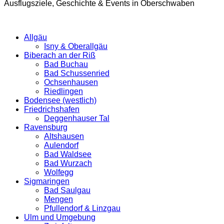
Ausflugsziele, Geschichte & Events in Oberschwaben
Allgäu
Isny & Oberallgäu
Biberach an der Riß
Bad Buchau
Bad Schussenried
Ochsenhausen
Riedlingen
Bodensee (westlich)
Friedrichshafen
Deggenhauser Tal
Ravensburg
Altshausen
Aulendorf
Bad Waldsee
Bad Wurzach
Wolfegg
Sigmaringen
Bad Saulgau
Mengen
Pfullendorf & Linzgau
Ulm und Umgebung