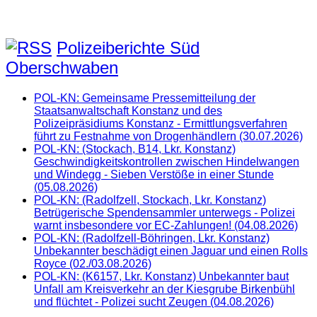
Polizeiberichte Süd
Oberschwaben
POL-KN: Gemeinsame Pressemitteilung der
Staatsanwaltschaft Konstanz und des
Polizeipräsidiums Konstanz - Ermittlungsverfahren
führt zu Festnahme von Drogenhändlern (30.07.2026)
POL-KN: (Stockach, B14, Lkr. Konstanz)
Geschwindigkeitskontrollen zwischen Hindelwangen
und Windegg - Sieben Verstöße in einer Stunde
(05.08.2026)
POL-KN: (Radolfzell, Stockach, Lkr. Konstanz)
Betrügerische Spendensammler unterwegs - Polizei
warnt insbesondere vor EC-Zahlungen! (04.08.2026)
POL-KN: (Radolfzell-Böhringen, Lkr. Konstanz)
Unbekannter beschädigt einen Jaguar und einen Rolls
Royce (02./03.08.2026)
POL-KN: (K6157, Lkr. Konstanz) Unbekannter baut
Unfall am Kreisverkehr an der Kiesgrube Birkenbühl
und flüchtet - Polizei sucht Zeugen (04.08.2026)