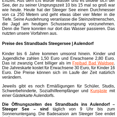
Eiszeit. Aus dem Eis wurde Wasser und es bildete sich der
See, der zu seiner Ursprungszeit 10 bis 15 mal so groß war
wie heute. Heute hat der Steeger See einen Durchmesser
von ca 250 Metern und geht etwas über vier Meter in die
Tiefe. Seine Ausdehnung veranlasse die Steinzeitmenschen,
die Jagd am heutigen Schussenursprung vorzunehmen.
Denn die Tiere konnten nur dort das Wasser passieren. Das
nutzten unsere Vorfahren aus.
Preise des Strandbads Steegersee | Aulendorf
Kinder bis 6 Jahre kommen umsonst hinein. Kinder und
Jugendliche zahlen 1,50 Euro und Erwachsene 2,80 Euro.
Das ist zwanzig Cent billiger als im
Freibad Bad Waldsee
.
Die Jahreskarte kostet für Erwachsene 30 Euro, für Kinder 16
Euro. Die Preise können sich im Laufe der Zeit natürlich
verändern.
Jeweils gibt es noch Ermäßigungen für Schüler, Studis,
Schwerbehinderte, Sozialhilfeempfänger und
Kurgäste
mit
einer Gästekarte Aulendorfs.
Die Öffnungszeiten des Strandbads ins Aulendorf –
Steeger See – sind
täglich von 9 Uhr bis zum
Sonnenuntergang. Die Badesaison am Steeger See endet