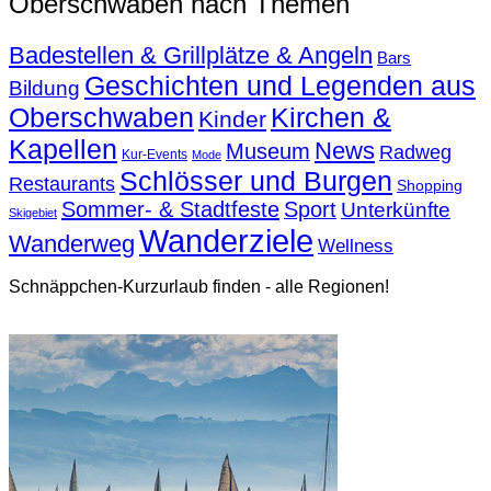
Oberschwaben nach Themen
Badestellen & Grillplätze & Angeln
Bars
Geschichten und Legenden aus
Bildung
Oberschwaben
Kirchen &
Kinder
Kapellen
News
Museum
Radweg
Kur-Events
Mode
Schlösser und Burgen
Restaurants
Shopping
Sommer- & Stadtfeste
Sport
Unterkünfte
Skigebiet
Wanderziele
Wanderweg
Wellness
Schnäppchen-Kurzurlaub finden - alle Regionen!