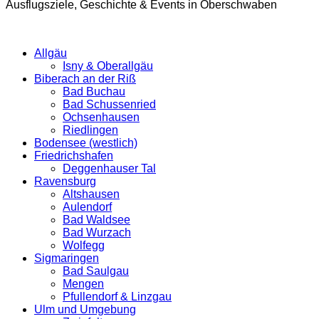
Ausflugsziele, Geschichte & Events in Oberschwaben
Allgäu
Isny & Oberallgäu
Biberach an der Riß
Bad Buchau
Bad Schussenried
Ochsenhausen
Riedlingen
Bodensee (westlich)
Friedrichshafen
Deggenhauser Tal
Ravensburg
Altshausen
Aulendorf
Bad Waldsee
Bad Wurzach
Wolfegg
Sigmaringen
Bad Saulgau
Mengen
Pfullendorf & Linzgau
Ulm und Umgebung