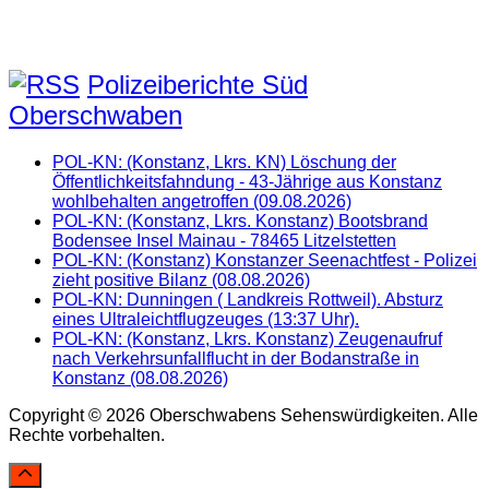
Polizeiberichte Süd
Oberschwaben
POL-KN: (Konstanz, Lkrs. KN) Löschung der
Öffentlichkeitsfahndung - 43-Jährige aus Konstanz
wohlbehalten angetroffen (09.08.2026)
POL-KN: (Konstanz, Lkrs. Konstanz) Bootsbrand
Bodensee Insel Mainau - 78465 Litzelstetten
POL-KN: (Konstanz) Konstanzer Seenachtfest - Polizei
zieht positive Bilanz (08.08.2026)
POL-KN: Dunningen ( Landkreis Rottweil). Absturz
eines Ultraleichtflugzeuges (13:37 Uhr).
POL-KN: (Konstanz, Lkrs. Konstanz) Zeugenaufruf
nach Verkehrsunfallflucht in der Bodanstraße in
Konstanz (08.08.2026)
Copyright © 2026 Oberschwabens Sehenswürdigkeiten. Alle
Rechte vorbehalten.