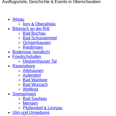
Ausflugsziele, Geschichte & Events in Oberschwaben
Allgäu
Isny & Oberallgäu
Biberach an der Riß
Bad Buchau
Bad Schussenried
Ochsenhausen
Riedlingen
Bodensee (westlich)
Friedrichshafen
Deggenhauser Tal
Ravensburg
Altshausen
Aulendorf
Bad Waldsee
Bad Wurzach
Wolfegg
Sigmaringen
Bad Saulgau
Mengen
Pfullendorf & Linzgau
Ulm und Umgebung