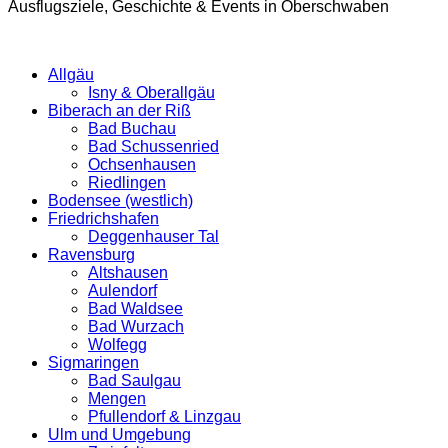
Ausflugsziele, Geschichte & Events in Oberschwaben
Allgäu
Isny & Oberallgäu
Biberach an der Riß
Bad Buchau
Bad Schussenried
Ochsenhausen
Riedlingen
Bodensee (westlich)
Friedrichshafen
Deggenhauser Tal
Ravensburg
Altshausen
Aulendorf
Bad Waldsee
Bad Wurzach
Wolfegg
Sigmaringen
Bad Saulgau
Mengen
Pfullendorf & Linzgau
Ulm und Umgebung