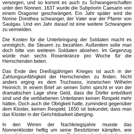
versorgen, und so kommt es auch zu Schwangerschaften
unter den Nonnen. 1637 wurde die Subpriorin Caesarin von
einem Dragoner geschwängert. Ein Jahr später wird die
Nonne Dorothea schwanger, der Vater war der Pfarrer von
Saulgau. Und ein Jahr darauf ist eine weitere Schwangere
zu vermelden.
Die Kosten für die Unterbringung der Soldaten macht es
unmöglich, die Steuern zu bezahlen. Außerdem solle man
doch bitte von weiteren Soldaten absehen. Im Gegenzug
würde man sechs Rosenkränze pro Woche für die
Herrschenden beten.
Das Ende des Dreißigjährigen Krieges ist auch in der
Zahlungsunfähigkeit der Herrschenden zu finden. Nicht
anders erging es dem Truchsess, inzwischen Wilhelm
Heinrich. In einem Brief an seinen Sohn spricht er von der
dramatischen Lage ohne Geld, dass die Dörfer entvölkert
sind und die verbliebenen Untertanen keinen Respekt mehr
hätten. Doch auch die Obrigkeit hatte, zumindest gegenüber
dem Kloster, keinen Respekt. 1650 ist bekundet, dass man
das Kloster in der Gerichtsbarkeit überging.
In den Wirren der Nachkriegsjahre musste das
Nonnenkloster heftig um seine Besitztümer kämpfen, wie