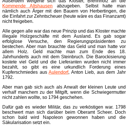
Außerdem weigerte sich das Kloster, Brennholz an die
Kommende Altshausen
abzugeben. Selbst hatte man
nämlich auch Ärger mit den Bauern von Herbertingen, die
die Einfahrt zur Zehntscheuer (heute wäre es das Finanzamt)
nicht freigeben.
Alle gegen alle war das neue Prinzip und das Kloster machte
illegale Holzgeschäfte mit dem Ausland. Es gab sogar
erfolglose Versuche, den Regierungspräsidenten zu
bestechen. Aber man brauchte das Geld und man hatte vor
allem Holz. Geld machte man zum Ende des 18.
Jahrhunderts auch mit dem Steinbruch. Die Barockisierung
kostete viel Geld und die Lieferanten wurden nicht immer
bezahlt, so gibt es eine urkundlich Forderung eines
Kupferschmiedes aus
Aulendorf
, Anton Lieb, aus dem Jahr
1792.
Aber man gab sich auch als Anwalt der kleinen Leute und
verhalf manchem zu der Mitgift, wenn die Schwiegermutter
nicht zahlen wollte, so 1794 geschehen.
Dafür gab es wieder Militär, das zu verköstigen war. 1798
beschwert man sich darüber beim Oberamt Scheer. Doch
schon bald wird Napoleon gewonnen haben und die
Säkularisation setzt ein.