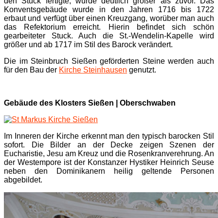
den Stuck fertigte, wurde deutlich größer als zuvor. Das
Konventsgebäude wurde in den Jahren 1716 bis 1722
erbaut und verfügt über einen Kreuzgang, worüber man auch
das Refektorium erreicht. Hierin befindet sich schön
gearbeiteter Stuck. Auch die St.-Wendelin-Kapelle wird
größer und ab 1717 im Stil des Barock verändert.
Die im Steinbruch Sießen geförderten Steine werden auch
für den Bau der
Kirche Steinhausen
genutzt.
Gebäude des Klosters Sießen | Oberschwaben
Im Inneren der Kirche erkennt man den typisch barocken Stil
sofort. Die Bilder an der Decke zeigen Szenen der
Eucharistie, Jesu am Kreuz und die Rosenkranverehrung. An
der Westempore ist der Konstanzer Hystiker Heinrich Seuse
neben den Dominikanern heilig geltende Personen
abgebildet.