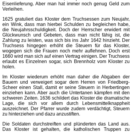
Eisenlieferung. Aber man hat immer noch genug Geld zum
Verleihen.
1625 gratuliert das Kloster dem Truchsessen zum Neujahr,
ein Wink, dass man hierbei Schulden zu begleichen habe,
die Neujahrsschuldigkeit. Doch der Herrscher erwidert mit
Glückwunsch und Gebeten, dass man nicht fähig ist, die
Zahlung zu leisten, was sich bis ins Jahr 1642 hinzieht. Der
Truchsess hingegen erhöht die Steuern für das Kloster,
wogegen sich die Frauen noch mehr auflehnen. Doch erst
1660 wird man sich auf einen Vertrag einigen. Der Truchsess
erlaubt es Einzelnen sogar, sich Brennholz vom Kloster zu
holen.
Im Kloster wiederum erhöht man daher die Abgaben der
Bauern und verweigert sogar dem Herren von Friedberg-
Scheer einen Stall, damit er seine Steuern in Herbertingen
einziehen kann. Aber auch die Untertanen kämpfen mit den
schweren Zeiten. 1636 schildert das Kloster die dramatische
Lage, die sich vor allem durch Lebensmittelknappheit
auszeichnet. Der Pfarrer wurde zudem verdächtigt, Steuern
zu hinterziehen und dazu anzustiften.
Die Soldaten durchstreiften und plünderten das Land aus.
Das Kloster ist gehalten, die katholischen Truppen zu