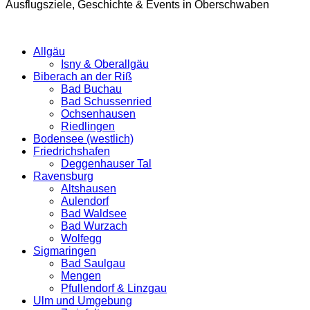
Ausflugsziele, Geschichte & Events in Oberschwaben
Allgäu
Isny & Oberallgäu
Biberach an der Riß
Bad Buchau
Bad Schussenried
Ochsenhausen
Riedlingen
Bodensee (westlich)
Friedrichshafen
Deggenhauser Tal
Ravensburg
Altshausen
Aulendorf
Bad Waldsee
Bad Wurzach
Wolfegg
Sigmaringen
Bad Saulgau
Mengen
Pfullendorf & Linzgau
Ulm und Umgebung