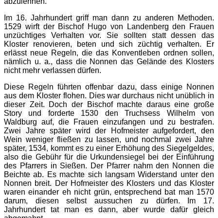
abzulehnen.
Im 16. Jahrhundert griff man dann zu anderen Methoden.
1529 wirft der Bischof Hugo von Landenberg den Frauen
unzüchtiges Verhalten vor. Sie sollten statt dessen das
Kloster renovieren, beten und sich züchtig verhalten. Er
erlässt neue Regeln, die das Konventleben ordnen sollen,
nämlich u. a., dass die Nonnen das Gelände des Klosters
nicht mehr verlassen dürfen.
Diese Regeln führten offenbar dazu, dass einige Nonnen
aus dem Kloster flohen. Dies war durchaus nicht unüblich in
dieser Zeit. Doch der Bischof machte daraus eine große
Story und forderte 1530 den Truchsess Wilhelm von
Waldburg auf, die Frauen einzufangen und zu bestrafen.
Zwei Jahre später wird der Hofmeister aufgefordert, den
Wein weniger fließen zu lassen, und nochmal zwei Jahre
später, 1534, kommt es zu einer Erhöhung des Siegelgeldes,
also die Gebühr für die Urkundensiegel bei der Einführung
des Pfarrers in Sießen. Der Pfarrer nahm den Nonnen die
Beichte ab. Es machte sich langsam Widerstand unter den
Nonnen breit. Der Hofmeister des Klosters und das Kloster
waren einander eh nicht grün, entsprechend bat man 1570
darum, diesen selbst aussuchen zu dürfen. Im 17.
Jahrhundert tat man es dann, aber wurde dafür gleich