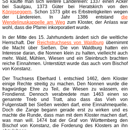
So kaufte man sich weitere Ländereien: 1337 einen Acker
bei Saulgau, 1373 Güter bei Heratskirch von den
Königseggern
. Schon 1373 gibt es Erbstreitigkeiten wegen
der Ländereien. In Jahr 1386 entstand
die
Wendelinuskappelle am Weg
zum Kloster, der Anlass war
wohl, dass die Pfarrei inkorporatiert wurde.
In der Mitte des 15. Jahrhunderts ändert sich die weltliche
Herrschaft. Der
Reichstruchsess von Waldburg
übernimmt
die Macht über Sießen. Die von Waldburg hatten ein
Interesse daran, die Nonnen klein zu halten, vielleicht auch
mehr. Wald, Mühlen, Wiesen und ein Steinbruch brachten
reiche Einnahmen. Unterstützt wurde das auch vom Bischof
von Konstanz.
Der Truchsess Eberhard I. entschied 1462, dem Kloster
einige Rechte streitig zu machen. Den Nonnen wurde die
fragwürdige Ehre zu Teil, die Wiesen zu wässern, ein
Frondienst. Dennoch verabredete man 1463 einen so
genannte Trieb und Tratt, also dass das Vieh von
Fulgenstadt bei Sießen weiden darf, eine Einnahmequelle.
Doch die Zange begann gerade erst zu wirken und es
machte die Runde, dass man mit dem Kloster machen darf,
was man will. 1474 bat der Graf von Württemberg den
Bischof von Konstanz, die Forderung des Klosters an ihn