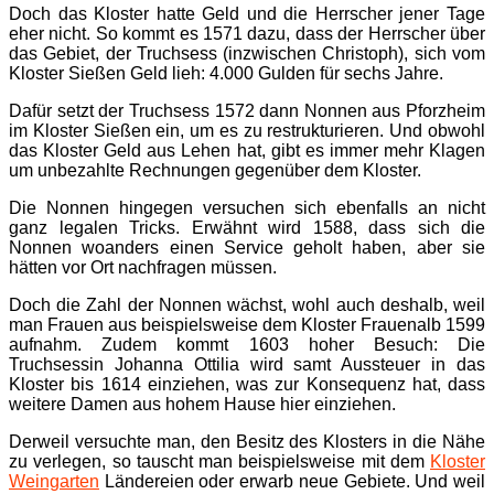
Doch das Kloster hatte Geld und die Herrscher jener Tage
eher nicht. So kommt es 1571 dazu, dass der Herrscher über
das Gebiet, der Truchsess (inzwischen Christoph), sich vom
Kloster Sießen Geld lieh: 4.000 Gulden für sechs Jahre.
Dafür setzt der Truchsess 1572 dann Nonnen aus Pforzheim
im Kloster Sießen ein, um es zu restrukturieren. Und obwohl
das Kloster Geld aus Lehen hat, gibt es immer mehr Klagen
um unbezahlte Rechnungen gegenüber dem Kloster.
Die Nonnen hingegen versuchen sich ebenfalls an nicht
ganz legalen Tricks. Erwähnt wird 1588, dass sich die
Nonnen woanders einen Service geholt haben, aber sie
hätten vor Ort nachfragen müssen.
Doch die Zahl der Nonnen wächst, wohl auch deshalb, weil
man Frauen aus beispielsweise dem Kloster Frauenalb 1599
aufnahm. Zudem kommt 1603 hoher Besuch: Die
Truchsessin Johanna Ottilia wird samt Aussteuer in das
Kloster bis 1614 einziehen, was zur Konsequenz hat, dass
weitere Damen aus hohem Hause hier einziehen.
Derweil versuchte man, den Besitz des Klosters in die Nähe
zu verlegen, so tauscht man beispielsweise mit dem
Kloster
Weingarten
Ländereien oder erwarb neue Gebiete. Und weil