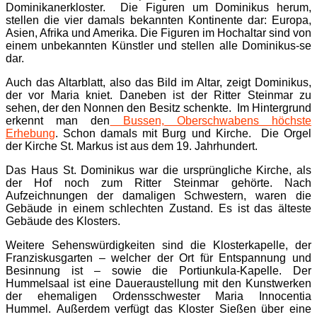
Dominikanerkloster. Die Figuren um Dominikus herum,
stellen die vier damals bekannten Kontinente dar: Europa,
Asien, Afrika und Amerika. Die Figuren im Hochaltar sind von
einem unbekannten Künstler und stellen alle Dominikus-se
dar.
Auch das Altarblatt, also das Bild im Altar, zeigt Dominikus,
der vor Maria kniet. Daneben ist der Ritter Steinmar zu
sehen, der den Nonnen den Besitz schenkte. Im Hintergrund
erkennt man den
Bussen, Oberschwabens höchste
Erhebung
. Schon damals mit Burg und Kirche. Die Orgel
der Kirche St. Markus ist aus dem 19. Jahrhundert.
Das Haus St. Dominikus war die ursprüngliche Kirche, als
der Hof noch zum Ritter Steinmar gehörte. Nach
Aufzeichnungen der damaligen Schwestern, waren die
Gebäude in einem schlechten Zustand. Es ist das älteste
Gebäude des Klosters.
Weitere Sehenswürdigkeiten sind die Klosterkapelle, der
Franziskusgarten – welcher der Ort für Entspannung und
Besinnung ist – sowie die Portiunkula-Kapelle. Der
Hummelsaal ist eine Daueraustellung mit den Kunstwerken
der ehemaligen Ordensschwester Maria Innocentia
Hummel. Außerdem verfügt das Kloster Sießen über eine