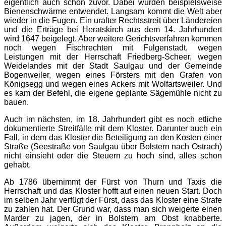
eigentlich auch schon zuvor. Dabei wurden beispielsweise
Bienenschwärme entwendet. Langsam kommt die Welt aber
wieder in die Fugen. Ein uralter Rechtsstreit über Ländereien
und die Erträge bei Heratskirch aus dem 14. Jahrhundert
wird 1647 beigelegt. Aber weitere Gerichtsverfahren kommen
noch wegen Fischrechten mit Fulgenstadt, wegen
Leistungen mit der Herrschaft Friedberg-Scheer, wegen
Weidelandes mit der Stadt Saulgau und der Gemeinde
Bogenweiler, wegen eines Försters mit den Grafen von
Königsegg und wegen eines Ackers mit Wolfartsweiler. Und
es kam der Befehl, die eigene geplante Sägemühle nicht zu
bauen.
Auch im nächsten, im 18. Jahrhundert gibt es noch etliche
dokumentierte Streitfälle mit dem Kloster. Darunter auch ein
Fall, in dem das Kloster die Beteiligung an den Kosten einer
Straße (Seestraße von Saulgau über Bolstern nach Ostrach)
nicht einsieht oder die Steuern zu hoch sind, alles schon
gehabt.
Ab 1786 übernimmt der Fürst von Thurn und Taxis die
Herrschaft und das Kloster hofft auf einen neuen Start. Doch
im selben Jahr verfügt der Fürst, dass das Kloster eine Strafe
zu zahlen hat. Der Grund war, dass man sich weigerte einen
Marder zu jagen, der in Bolstern am Obst knabberte.