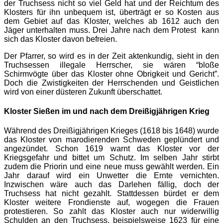
der Truchsess nicht so viel Geld hat und der Reichtum des
Klosters für ihn unbequem ist, überträgt er so Kosten aus
dem Gebiet auf das Kloster, welches ab 1612 auch den
Jäger unterhalten muss. Drei Jahre nach dem Protest kann
sich das Kloster davon befreien.
Der Pfarrer, so wird es in der Zeit aktenkundig, sieht in den
Truchsessen illegale Herrscher, sie wären “bloße
Schirmvögte über das Kloster ohne Obrigkeit und Gericht”.
Doch die Zwistigkeiten der Herrschenden und Geistlichen
wird von einer düsteren Zukunft überschattet.
Kloster Sießen im und nach dem Dreißigjährigen Krieg
Während des Dreißigjährigen Krieges (1618 bis 1648) wurde
das Kloster von marodierenden Schweden geplündert und
angezündet. Schon 1619 warnt das Kloster vor der
Kriegsgefahr und bittet um Schutz. Im selben Jahr stirbt
zudem die Priorin und eine neue muss gewählt werden. Ein
Jahr darauf wird ein Unwetter die Ernte vernichten.
Inzwischen wäre auch das Darlehen fällig, doch der
Truchsess hat nicht gezahlt. Stattdessen bürdet er dem
Kloster weitere Frondienste auf, wogegen die Frauen
protestieren. So zahlt das Kloster auch nur widerwillig
Schulden an den Truchsess, beispielsweise 1623 für eine