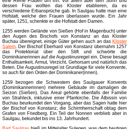
eine Reihe Frauen um ihn. Vor allem aber sein Sohn und
dessen Frau wollten das Kloster etablieren, da es
verschiedene Erbansprüche gab. In Saulgau hatte man eine
Hofstatt, welche den Frauen überlassen wurde. Ein Jahr
später, 1251, schenkte er die Hofstatt den Damen.
1255 werden Gelände von Sießen (Hof in Magenbuch) unter
den Augen des Bischofs von Konstanz an das Kloster
Buchau übereignet, einige Güter gehen auch an das
Kloster
Salem
. Der Bischof Eberhard von Konstanz übernahm 1257
das Protektoriat über den Stift und schwörte die
Dominikanerinnen auf die Augustinusregel ein. Diese besagt
Enthaltsamkeit, Armut, Verzicht, Gehorsam und natürlich das
Beten. Die Augustinusregel ist Grundlage für viele Konvente,
so auch für den Orden der Dominikaner(innen).
1259 bezogen die Schwestern des Saulgauer Konvents
(Dominikannerinnen) mehrere Gebäude im damaligen de
Seizon (Sießen). Das Areal gehörte ebenfalls der Familie
von Strahleck, inklusive einer Pfarrkirche. Die Ätbissin von
Buchau beurkundet den Vorgang, aber das Sagen hatte hier
der Bischof von Konstanz, die Schirmherrschaft oblag dem
Grafen von Friedberg. Ein Teil der Nonnen verblieb aber in
Saulgau, bekundet bis ins 13. Jahrhundert.
Bad Saulgau
hieß im Mittelalter Sulegen, was dem heutigen