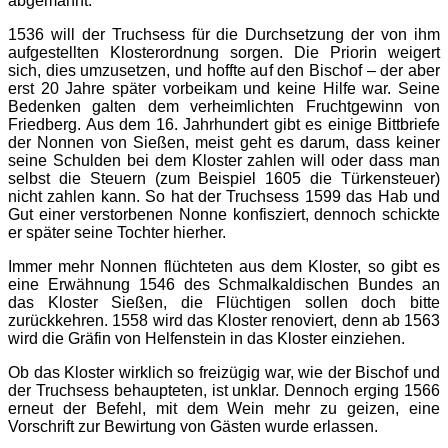
abgemahnt.
1536 will der Truchsess für die Durchsetzung der von ihm
aufgestellten Klosterordnung sorgen. Die Priorin weigert
sich, dies umzusetzen, und hoffte auf den Bischof – der aber
erst 20 Jahre später vorbeikam und keine Hilfe war. Seine
Bedenken galten dem verheimlichten Fruchtgewinn von
Friedberg. Aus dem 16. Jahrhundert gibt es einige Bittbriefe
der Nonnen von Sießen, meist geht es darum, dass keiner
seine Schulden bei dem Kloster zahlen will oder dass man
selbst die Steuern (zum Beispiel 1605 die Türkensteuer)
nicht zahlen kann. So hat der Truchsess 1599 das Hab und
Gut einer verstorbenen Nonne konfisziert, dennoch schickte
er später seine Tochter hierher.
Immer mehr Nonnen flüchteten aus dem Kloster, so gibt es
eine Erwähnung 1546 des Schmalkaldischen Bundes an
das Kloster Sießen, die Flüchtigen sollen doch bitte
zurückkehren. 1558 wird das Kloster renoviert, denn ab 1563
wird die Gräfin von Helfenstein in das Kloster einziehen.
Ob das Kloster wirklich so freizügig war, wie der Bischof und
der Truchsess behaupteten, ist unklar. Dennoch erging 1566
erneut der Befehl, mit dem Wein mehr zu geizen, eine
Vorschrift zur Bewirtung von Gästen wurde erlassen.