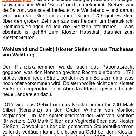
schwäbischen Wort “Sulga” noch nahekommt. Sießen war
de Seizon, was soviel bedeutet wie Weideland – und darum
wird noch viel Streit entbrennen. Schon 1238 gibt es Streit
über den großen Zehnten aus den Feldern um Heratskirch.
Steinmarkierungen sollten die Grenzen offenbaren – was
oberhalb ist gehört zum Kloster Habsthal, darunter zum
Kloster Sießen.
Wohlstand und Streit | Kloster Sießen versus Truchsess
von Waldburg
Den Franziskanerinnen wurde auch das Patronatsrecht
gegeben, was den Nonnen gewisse Rechte einräumte. 1271
gibt es einen neuen Streit, bei dem es um Bolstern ging, was
noch öfter vorkommen wird. Bolstern wollte nicht dem Kloster
Sießen untergeordnet sein. Aber das Kloster gewinnt bereits
neue Ländereien dazu.
1315 wird das Gebiet um das Kloster herum für 230 Mark
Silber (Konstanz) an den Grafen Wilhelm von Montfort
verpfändet. Ein Jahr später bekommt der Graf von Montfort
für weitere 170 Mark Silber das Vogtrecht über das Kloster
Sießen. Obwohl er über die gemachten Steueraufkommen
vollends verfügen kann, bleibt genug Geld bei dem Kloster.