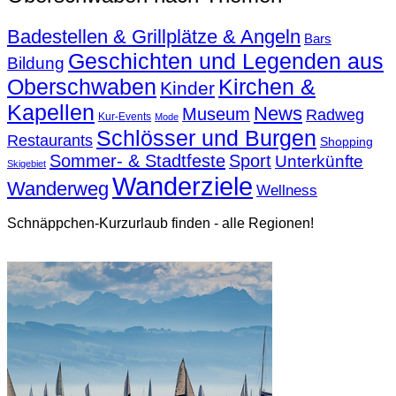
Badestellen & Grillplätze & Angeln
Bars
Geschichten und Legenden aus
Bildung
Oberschwaben
Kirchen &
Kinder
Kapellen
News
Museum
Radweg
Kur-Events
Mode
Schlösser und Burgen
Restaurants
Shopping
Sommer- & Stadtfeste
Sport
Unterkünfte
Skigebiet
Wanderziele
Wanderweg
Wellness
Schnäppchen-Kurzurlaub finden - alle Regionen!