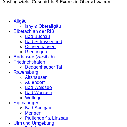
Ausflugsziele, Geschichte & Events in Oberschwaben
Allgäu
Isny & Oberallgäu
Biberach an der Riß
Bad Buchau
Bad Schussenried
Ochsenhausen
Riedlingen
Bodensee (westlich)
Friedrichshafen
Deggenhauser Tal
Ravensburg
Altshausen
Aulendorf
Bad Waldsee
Bad Wurzach
Wolfegg
Sigmaringen
Bad Saulgau
Mengen
Pfullendorf & Linzgau
Ulm und Umgebung