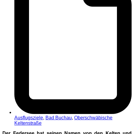
Ausflugsziele
,
Bad Buchau
,
Oberschwäbische
Keltenstraße
Der Federsee hat seinen Namen von den Kelten und