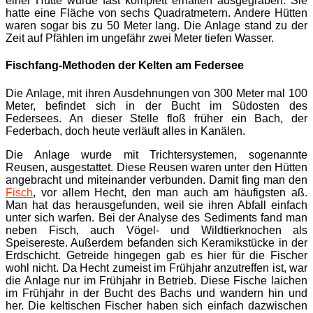
einer Hütte wurde fast komplett erhalten ausgegraben. Sie
hatte eine Fläche von sechs Quadratmetern. Andere Hütten
waren sogar bis zu 50 Meter lang. Die Anlage stand zu der
Zeit auf Pfählen im ungefähr zwei Meter tiefen Wasser.
Fischfang-Methoden der Kelten am Federsee
Die Anlage, mit ihren Ausdehnungen von 300 Meter mal 100
Meter, befindet sich in der Bucht im Südosten des
Federsees. An dieser Stelle floß früher ein Bach, der
Federbach, doch heute verläuft alles in Kanälen.
Die Anlage wurde mit Trichtersystemen, sogenannte
Reusen, ausgestattet. Diese Reusen waren unter den Hütten
angebracht und miteinander verbunden. Damit fing man den
Fisch
, vor allem Hecht, den man auch am häufigsten aß.
Man hat das herausgefunden, weil sie ihren Abfall einfach
unter sich warfen. Bei der Analyse des Sediments fand man
neben Fisch, auch Vögel- und Wildtierknochen als
Speisereste. Außerdem befanden sich Keramikstücke in der
Erdschicht. Getreide hingegen gab es hier für die Fischer
wohl nicht. Da Hecht zumeist im Frühjahr anzutreffen ist, war
die Anlage nur im Frühjahr in Betrieb. Diese Fische laichen
im Frühjahr in der Bucht des Bachs und wandern hin und
her. Die keltischen Fischer haben sich einfach dazwischen