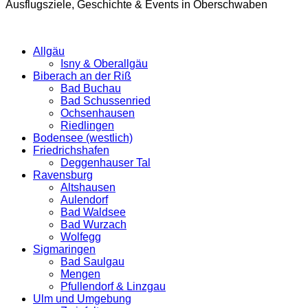
Ausflugsziele, Geschichte & Events in Oberschwaben
Allgäu
Isny & Oberallgäu
Biberach an der Riß
Bad Buchau
Bad Schussenried
Ochsenhausen
Riedlingen
Bodensee (westlich)
Friedrichshafen
Deggenhauser Tal
Ravensburg
Altshausen
Aulendorf
Bad Waldsee
Bad Wurzach
Wolfegg
Sigmaringen
Bad Saulgau
Mengen
Pfullendorf & Linzgau
Ulm und Umgebung