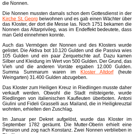
die Nonnen.
Die Nonnen mussten damals schon dem Gottesdienst in der
Kirche St. Georg
beiwohnen und es gab einen Wächter über
das Kloster, der dort die Messe las. Noch 1751 bekamen die
Nonnen das Altarprivileg, was im Endeffekt bedeutete, dass
man Geld einnehmen konnte.
Auch das Vermögen der Nonnen und des Klosters wurde
gelistet. Die Aktiva bot 10.120 Gulden und die Passiva wies
105 Gulden und ein paar Zerquetschte auf. Dazu kamen
Silber und Kleidung im Wert von 500 Gulden. Der Grund, das
Vieh und die anderen Vorräte ergaben 12.000 Gulden.
Summa Summarum waren im
Kloster Altdorf
(heute
Weingarten) 31.400 Gulden abzugeben.
Das Kloster zum Heiligen Kreuz in Riedlingen musste daher
verkauft werden. Obwohl die Stadt mitsteigerte, wurde
Riedlingen von italienischen Kaufleuten überboten. Antoni
Giulini und Fideli Grasselli aus Mailand, die in Heiligkreuztal
wohnten, erhielten den Zuschlag.
Im Januar per Dekret aufgelöst, wurde das Kloster im
September 1782 geräumt. Die Mutter-Oberin erhielt eine
Pension und zog nach Konstanz. Zwei Nonnen verblieben in