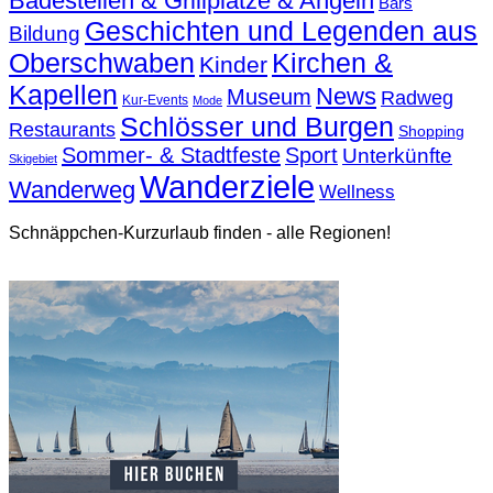
Badestellen & Grillplätze & Angeln
Bars
Geschichten und Legenden aus
Bildung
Oberschwaben
Kirchen &
Kinder
Kapellen
News
Museum
Radweg
Kur-Events
Mode
Schlösser und Burgen
Restaurants
Shopping
Sommer- & Stadtfeste
Sport
Unterkünfte
Skigebiet
Wanderziele
Wanderweg
Wellness
Schnäppchen-Kurzurlaub finden - alle Regionen!