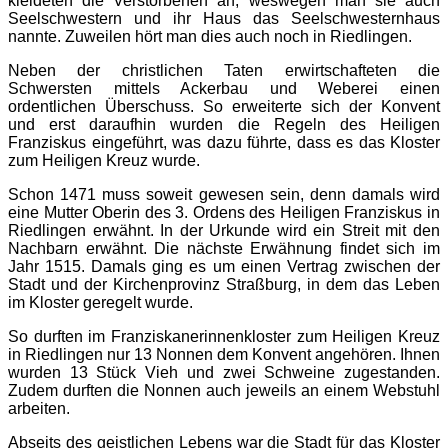
kleideten die Verstorbenen an, weswegen man sie auch
Seelschwestern und ihr Haus das Seelschwesternhaus
nannte. Zuweilen hört man dies auch noch in Riedlingen.
Neben der christlichen Taten erwirtschafteten die
Schwersten mittels Ackerbau und Weberei einen
ordentlichen Überschuss. So erweiterte sich der Konvent
und erst daraufhin wurden die Regeln des Heiligen
Franziskus eingeführt, was dazu führte, dass es das Kloster
zum Heiligen Kreuz wurde.
Schon 1471 muss soweit gewesen sein, denn damals wird
eine Mutter Oberin des 3. Ordens des Heiligen Franziskus in
Riedlingen erwähnt. In der Urkunde wird ein Streit mit den
Nachbarn erwähnt. Die nächste Erwähnung findet sich im
Jahr 1515. Damals ging es um einen Vertrag zwischen der
Stadt und der Kirchenprovinz Straßburg, in dem das Leben
im Kloster geregelt wurde.
So durften im Franziskanerinnenkloster zum Heiligen Kreuz
in Riedlingen nur 13 Nonnen dem Konvent angehören. Ihnen
wurden 13 Stück Vieh und zwei Schweine zugestanden.
Zudem durften die Nonnen auch jeweils an einem Webstuhl
arbeiten.
Abseits des geistlichen Lebens war die Stadt für das Kloster