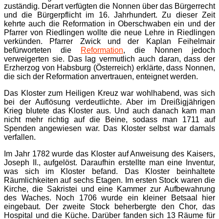
zuständig. Derart verfügten die Nonnen über das Bürgerrecht
und die Bürgerpflicht im 16. Jahrhundert. Zu dieser Zeit
kehrte auch die Reformation in Oberschwaben ein und der
Pfarrer von Riedlingen wollte die neue Lehre in Riedlingen
verkünden. Pfarrer Zwick und der Kaplan Feihelmair
befürworteten die
Reformation
, die Nonnen jedoch
verweigerten sie. Das lag vermutlich auch daran, dass der
Erzherzog von Habsburg (Österreich) erklärte, dass Nonnen,
die sich der Reformation anvertrauen, enteignet werden.
Das Kloster zum Heiligen Kreuz war wohlhabend, was sich
bei der Auflösung verdeutlichte. Aber im Dreißigjährigen
Krieg blutete das Kloster aus. Und auch danach kam man
nicht mehr richtig auf die Beine, sodass man 1711 auf
Spenden angewiesen war. Das Kloster selbst war damals
verfallen.
Im Jahr 1782 wurde das Kloster auf Anweisung des Kaisers,
Joseph II., aufgelöst. Daraufhin erstellte man eine Inventur,
was sich im Kloster befand. Das Kloster beinhaltete
Räumlichkeiten auf sechs Etagen. Im ersten Stock waren die
Kirche, die Sakristei und eine Kammer zur Aufbewahrung
des Waches. Noch 1706 wurde ein kleiner Betsaal hier
eingebaut. Der zweite Stock beherbergte den Chor, das
Hospital und die Küche. Darüber fanden sich 13 Räume für