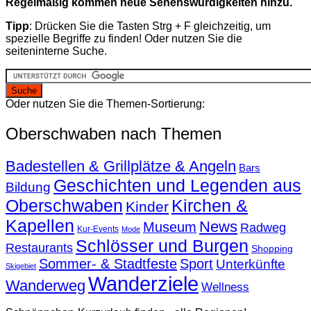
Regelmäßig kommen neue Sehenswürdigkeiten hinzu.
Tipp
: Drücken Sie die Tasten Strg + F gleichzeitig, um
spezielle Begriffe zu finden! Oder nutzen Sie die
seiteninterne Suche.
Oder nutzen Sie die Themen-Sortierung:
Oberschwaben nach Themen
Badestellen & Grillplätze & Angeln
Bars
Geschichten und Legenden aus
Bildung
Oberschwaben
Kirchen &
Kinder
Kapellen
News
Museum
Radweg
Kur-Events
Mode
Schlösser und Burgen
Restaurants
Shopping
Sommer- & Stadtfeste
Sport
Unterkünfte
Skigebiet
Wanderziele
Wanderweg
Wellness