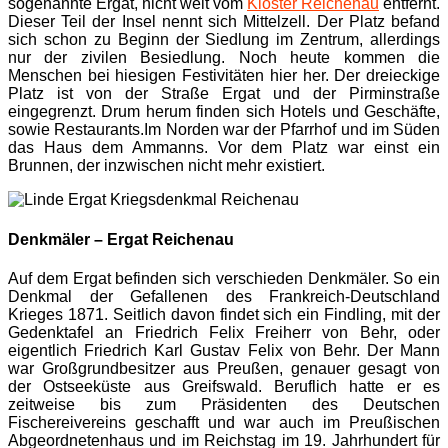
sogenannte Ergat, nicht weit vom
Kloster Reichenau
entfernt.
Dieser Teil der Insel nennt sich Mittelzell. Der Platz befand
sich schon zu Beginn der Siedlung im Zentrum, allerdings
nur der zivilen Besiedlung. Noch heute kommen die
Menschen bei hiesigen Festivitäten hier her. Der dreieckige
Platz ist von der Straße Ergat und der Pirminstraße
eingegrenzt. Drum herum finden sich Hotels und Geschäfte,
sowie Restaurants.Im Norden war der Pfarrhof und im Süden
das Haus dem Ammanns. Vor dem Platz war einst ein
Brunnen, der inzwischen nicht mehr existiert.
Denkmäler – Ergat Reichenau
Auf dem Ergat befinden sich verschieden Denkmäler. So ein
Denkmal der Gefallenen des Frankreich-Deutschland
Krieges 1871. Seitlich davon findet sich ein Findling, mit der
Gedenktafel an Friedrich Felix Freiherr von Behr, oder
eigentlich Friedrich Karl Gustav Felix von Behr. Der Mann
war Großgrundbesitzer aus Preußen, genauer gesagt von
der Ostseeküste aus Greifswald. Beruflich hatte er es
zeitweise bis zum Präsidenten des Deutschen
Fischereivereins geschafft und war auch im Preußischen
Abgeordnetenhaus und im Reichstag im 19. Jahrhundert für