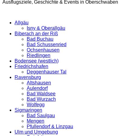
Ausflugsziele, Geschichte & Events in Oberschwaben
Allgäu
Isny & Oberallgäu
Biberach an der Riß
Bad Buchau
Bad Schussenried
Ochsenhausen
Riedlingen
Bodensee (westlich)
Friedrichshafen
Deggenhauser Tal
Ravensburg
Altshausen
Aulendorf
Bad Waldsee
Bad Wurzach
Wolfegg
Sigmaringen
Bad Saulgau
Mengen
Pfullendorf & Linzgau
Ulm und Umgebung