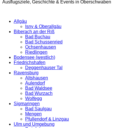
Ausflugsziele, Geschichte & Events in Oberschwaben
Allgäu
Isny & Oberallgäu
Biberach an der Riß
Bad Buchau
Bad Schussenried
Ochsenhausen
Riedlingen
Bodensee (westlich)
Friedrichshafen
Deggenhauser Tal
Ravensburg
Altshausen
Aulendorf
Bad Waldsee
Bad Wurzach
Wolfegg
Sigmaringen
Bad Saulgau
Mengen
Pfullendorf & Linzgau
Ulm und Umgebung