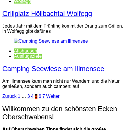
Wolfegg
Grillplatz Höllbachtal Wolfegg
Jedes Jahr mit dem Frühling kommt der Drang zum Grillen.
In Wolfegg gibt dafür es
Altshausen
Ausflugsziele
Camping Seewiese am Illmensee
Am Illmensee kann man nicht nur Wandern und die Natur
genießen, sondern auch campen: auf
Seitennummerierung
Zurück
1
…
3
4
5
6
7
Weiter
der
Willkommen zu den schönsten Ecken
Beiträge
Oberschwabens!
Auf Oberschwaben Tipps findet sich die größte