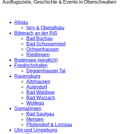
Ausflugsziele, Geschichte & Events in Oberschwaben
Allgäu
Isny & Oberallgäu
Biberach an der Riß
Bad Buchau
Bad Schussenried
Ochsenhausen
Riedlingen
Bodensee (westlich)
Friedrichshafen
Deggenhauser Tal
Ravensburg
Altshausen
Aulendorf
Bad Waldsee
Bad Wurzach
Wolfegg
Sigmaringen
Bad Saulgau
Mengen
Pfullendorf & Linzgau
Ulm und Umgebung