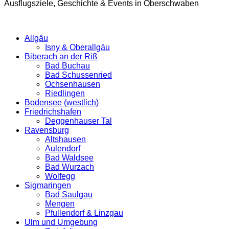
Ausflugsziele, Geschichte & Events in Oberschwaben
Allgäu
Isny & Oberallgäu
Biberach an der Riß
Bad Buchau
Bad Schussenried
Ochsenhausen
Riedlingen
Bodensee (westlich)
Friedrichshafen
Deggenhauser Tal
Ravensburg
Altshausen
Aulendorf
Bad Waldsee
Bad Wurzach
Wolfegg
Sigmaringen
Bad Saulgau
Mengen
Pfullendorf & Linzgau
Ulm und Umgebung