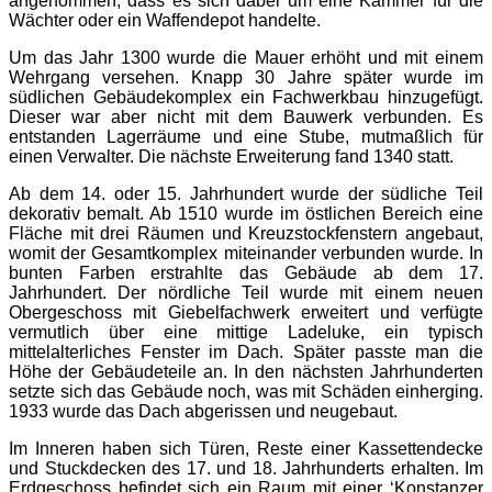
angenommen, dass es sich dabei um eine Kammer für die
Wächter oder ein Waffendepot handelte.
Um das Jahr 1300 wurde die Mauer erhöht und mit einem
Wehrgang versehen. Knapp 30 Jahre später wurde im
südlichen Gebäudekomplex ein Fachwerkbau hinzugefügt.
Dieser war aber nicht mit dem Bauwerk verbunden. Es
entstanden Lagerräume und eine Stube, mutmaßlich für
einen Verwalter. Die nächste Erweiterung fand 1340 statt.
Ab dem 14. oder 15. Jahrhundert wurde der südliche Teil
dekorativ bemalt. Ab 1510 wurde im östlichen Bereich eine
Fläche mit drei Räumen und Kreuzstockfenstern angebaut,
womit der Gesamtkomplex miteinander verbunden wurde. In
bunten Farben erstrahlte das Gebäude ab dem 17.
Jahrhundert. Der nördliche Teil wurde mit einem neuen
Obergeschoss mit Giebelfachwerk erweitert und verfügte
vermutlich über eine mittige Ladeluke, ein typisch
mittelalterliches Fenster im Dach. Später passte man die
Höhe der Gebäudeteile an. In den nächsten Jahrhunderten
setzte sich das Gebäude noch, was mit Schäden einherging.
1933 wurde das Dach abgerissen und neugebaut.
Im Inneren haben sich Türen, Reste einer Kassettendecke
und Stuckdecken des 17. und 18. Jahrhunderts erhalten. Im
Erdgeschoss befindet sich ein Raum mit einer ‘Konstanzer