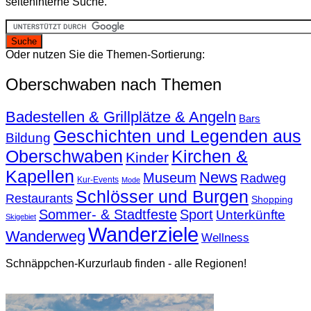
seiteninterne Suche.
Oder nutzen Sie die Themen-Sortierung:
Oberschwaben nach Themen
Badestellen & Grillplätze & Angeln
Bars
Geschichten und Legenden aus
Bildung
Oberschwaben
Kirchen &
Kinder
Kapellen
News
Museum
Radweg
Kur-Events
Mode
Schlösser und Burgen
Restaurants
Shopping
Sommer- & Stadtfeste
Sport
Unterkünfte
Skigebiet
Wanderziele
Wanderweg
Wellness
Schnäppchen-Kurzurlaub finden - alle Regionen!