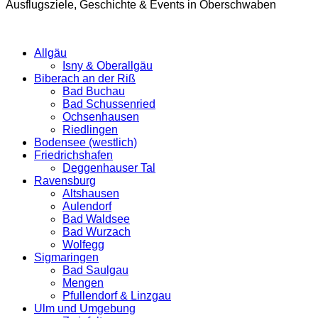
Ausflugsziele, Geschichte & Events in Oberschwaben
Allgäu
Isny & Oberallgäu
Biberach an der Riß
Bad Buchau
Bad Schussenried
Ochsenhausen
Riedlingen
Bodensee (westlich)
Friedrichshafen
Deggenhauser Tal
Ravensburg
Altshausen
Aulendorf
Bad Waldsee
Bad Wurzach
Wolfegg
Sigmaringen
Bad Saulgau
Mengen
Pfullendorf & Linzgau
Ulm und Umgebung