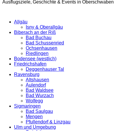
Ausflugsziele, Geschichte & Events in Oberschwaben
Allgäu
Isny & Oberallgäu
Biberach an der Riß
Bad Buchau
Bad Schussenried
Ochsenhausen
Riedlingen
Bodensee (westlich)
Friedrichshafen
Deggenhauser Tal
Ravensburg
Altshausen
Aulendorf
Bad Waldsee
Bad Wurzach
Wolfegg
Sigmaringen
Bad Saulgau
Mengen
Pfullendorf & Linzgau
Ulm und Umgebung