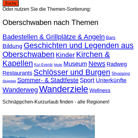
Oder nutzen Sie die Themen-Sortierung:
Oberschwaben nach Themen
Badestellen & Grillplätze & Angeln
Bars
Geschichten und Legenden aus
Bildung
Oberschwaben
Kirchen &
Kinder
Kapellen
News
Museum
Radweg
Kur-Events
Mode
Schlösser und Burgen
Restaurants
Shopping
Sommer- & Stadtfeste
Sport
Unterkünfte
Skigebiet
Wanderziele
Wanderweg
Wellness
Schnäppchen-Kurzurlaub finden - alle Regionen!