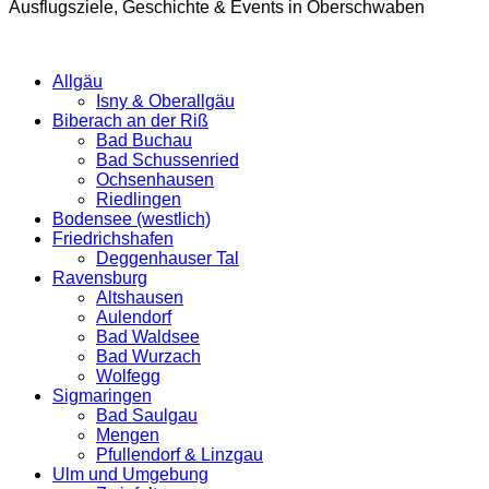
Ausflugsziele, Geschichte & Events in Oberschwaben
Allgäu
Isny & Oberallgäu
Biberach an der Riß
Bad Buchau
Bad Schussenried
Ochsenhausen
Riedlingen
Bodensee (westlich)
Friedrichshafen
Deggenhauser Tal
Ravensburg
Altshausen
Aulendorf
Bad Waldsee
Bad Wurzach
Wolfegg
Sigmaringen
Bad Saulgau
Mengen
Pfullendorf & Linzgau
Ulm und Umgebung