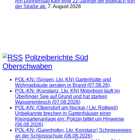
Am Donnerstag kam eine 22-Jährige bei Biberach von
der Straße ab.
7. August 2026
Polizeiberichte Süd
Oberschwaben
POL-KN: (Singen, Lkr. KN) Gartenhütte und
Wohngebäude geraten in Brand (07.08.26)
POL-KN: (Konstanz, Lkr. KN) Motorboot läuft im
Überlinger See auf Grund und hat starken
Wassereinbruch (07.08.2026)
POL-KN: (Oberndorf am Neckar / Lkr. Rottweil)
Unbekannte brechen in Gartenhäuser einer
Kleingartenanlage ein: Polizei bittet um Hinweise
(06.08.2026)
POL-KN: (Gaienhofen, Lkr. Konstanz) Schmierereien
an der Schlossschule (06.08.2026)