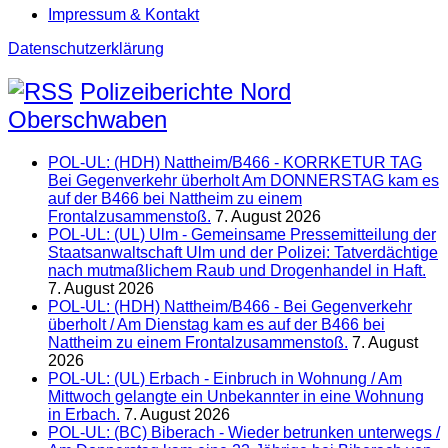
Impressum & Kontakt
Datenschutzerklärung
Polizeiberichte Nord
Oberschwaben
POL-UL: (HDH) Nattheim/B466 - KORRKETUR TAG
Bei Gegenverkehr überholt Am DONNERSTAG kam es
auf der B466 bei Nattheim zu einem
Frontalzusammenstoß.
7. August 2026
POL-UL: (UL) Ulm - Gemeinsame Pressemitteilung der
Staatsanwaltschaft Ulm und der Polizei: Tatverdächtige
nach mutmaßlichem Raub und Drogenhandel in Haft.
7. August 2026
POL-UL: (HDH) Nattheim/B466 - Bei Gegenverkehr
überholt / Am Dienstag kam es auf der B466 bei
Nattheim zu einem Frontalzusammenstoß.
7. August
2026
POL-UL: (UL) Erbach - Einbruch in Wohnung / Am
Mittwoch gelangte ein Unbekannter in eine Wohnung
in Erbach.
7. August 2026
POL-UL: (BC) Biberach - Wieder betrunken unterwegs /