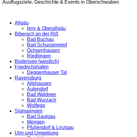
Ausflugsziele, Geschichte & Events in Oberschwaben
Allgäu
Isny & Oberallgäu
Biberach an der Riß
Bad Buchau
Bad Schussenried
Ochsenhausen
Riedlingen
Bodensee (westlich)
Friedrichshafen
Deggenhauser Tal
Ravensburg
Altshausen
Aulendorf
Bad Waldsee
Bad Wurzach
Wolfegg
Sigmaringen
Bad Saulgau
Mengen
Pfullendorf & Linzgau
Ulm und Umgebung