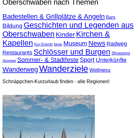
Oberschwaben nach Themen
Badestellen & Grillplätze & Angeln
Bars
Geschichten und Legenden aus
Bildung
Oberschwaben
Kirchen &
Kinder
Kapellen
News
Museum
Radweg
Kur-Events
Mode
Schlösser und Burgen
Restaurants
Shopping
Sommer- & Stadtfeste
Sport
Unterkünfte
Skigebiet
Wanderziele
Wanderweg
Wellness
Schnäppchen-Kurzurlaub finden - alle Regionen!