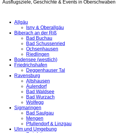
Ausflugsziele, Geschichte & Events in Oberschwaben
Allgäu
Isny & Oberallgäu
Biberach an der Riß
Bad Buchau
Bad Schussenried
Ochsenhausen
Riedlingen
Bodensee (westlich)
Friedrichshafen
Deggenhauser Tal
Ravensburg
Altshausen
Aulendorf
Bad Waldsee
Bad Wurzach
Wolfegg
Sigmaringen
Bad Saulgau
Mengen
Pfullendorf & Linzgau
Ulm und Umgebung