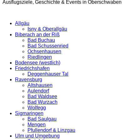
Ausflugsziele, Geschichte & Events in Oberschwaben
Allgäu
Isny & Oberallgäu
Biberach an der Riß
Bad Buchau
Bad Schussenried
Ochsenhausen
Riedlingen
Bodensee (westlich)
Friedrichshafen
Deggenhauser Tal
Ravensburg
Altshausen
Aulendorf
Bad Waldsee
Bad Wurzach
Wolfegg
Sigmaringen
Bad Saulgau
Mengen
Pfullendorf & Linzgau
Ulm und Umgebung