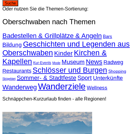
Oder nutzen Sie die Themen-Sortierung:
Oberschwaben nach Themen
Badestellen & Grillplätze & Angeln
Bars
Geschichten und Legenden aus
Bildung
Oberschwaben
Kirchen &
Kinder
Kapellen
News
Museum
Radweg
Kur-Events
Mode
Schlösser und Burgen
Restaurants
Shopping
Sommer- & Stadtfeste
Sport
Unterkünfte
Skigebiet
Wanderziele
Wanderweg
Wellness
Schnäppchen-Kurzurlaub finden - alle Regionen!