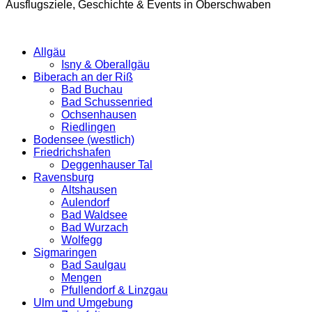
Ausflugsziele, Geschichte & Events in Oberschwaben
Allgäu
Isny & Oberallgäu
Biberach an der Riß
Bad Buchau
Bad Schussenried
Ochsenhausen
Riedlingen
Bodensee (westlich)
Friedrichshafen
Deggenhauser Tal
Ravensburg
Altshausen
Aulendorf
Bad Waldsee
Bad Wurzach
Wolfegg
Sigmaringen
Bad Saulgau
Mengen
Pfullendorf & Linzgau
Ulm und Umgebung