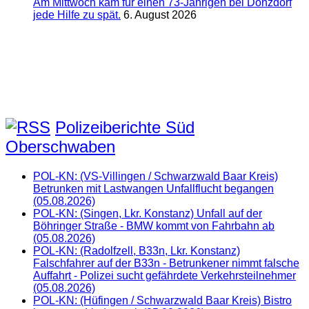
Am Mittwoch kam für einen 73-Jährigen bei Donzdorf
jede Hilfe zu spät.
6. August 2026
Polizeiberichte Süd
Oberschwaben
POL-KN: (VS-Villingen / Schwarzwald Baar Kreis)
Betrunken mit Lastwangen Unfallflucht begangen
(05.08.2026)
POL-KN: (Singen, Lkr. Konstanz) Unfall auf der
Böhringer Straße - BMW kommt von Fahrbahn ab
(05.08.2026)
POL-KN: (Radolfzell, B33n, Lkr. Konstanz)
Falschfahrer auf der B33n - Betrunkener nimmt falsche
Auffahrt - Polizei sucht gefährdete Verkehrsteilnehmer
(05.08.2026)
POL-KN: (Hüfingen / Schwarzwald Baar Kreis) Bistro