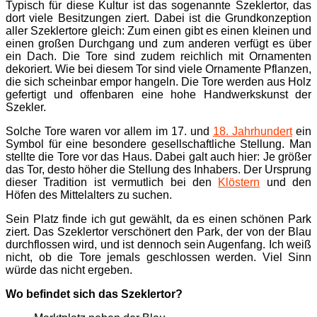
Typisch für diese Kultur ist das sogenannte Szeklertor, das
dort viele Besitzungen ziert. Dabei ist die Grundkonzeption
aller Szeklertore gleich: Zum einen gibt es einen kleinen und
einen großen Durchgang und zum anderen verfügt es über
ein Dach. Die Tore sind zudem reichlich mit Ornamenten
dekoriert. Wie bei diesem Tor sind viele Ornamente Pflanzen,
die sich scheinbar empor hangeln. Die Tore werden aus Holz
gefertigt und offenbaren eine hohe Handwerkskunst der
Szekler.
Solche Tore waren vor allem im 17. und
18. Jahrhundert
ein
Symbol für eine besondere gesellschaftliche Stellung. Man
stellte die Tore vor das Haus. Dabei galt auch hier: Je größer
das Tor, desto höher die Stellung des Inhabers. Der Ursprung
dieser Tradition ist vermutlich bei den
Klöstern
und den
Höfen des Mittelalters zu suchen.
Sein Platz finde ich gut gewählt, da es einen schönen Park
ziert. Das Szeklertor verschönert den Park, der von der Blau
durchflossen wird, und ist dennoch sein Augenfang. Ich weiß
nicht, ob die Tore jemals geschlossen werden. Viel Sinn
würde das nicht ergeben.
Wo befindet sich das Szeklertor?