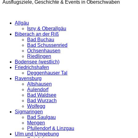
Ausflugsziele, Geschichte & Events in Oberschwaben
Allgäu
Isny & Oberallgäu
Biberach an der Riß
Bad Buchau
Bad Schussenried
Ochsenhausen
Riedlingen
Bodensee (westlich)
Friedrichshafen
Deggenhauser Tal
Ravensburg
Altshausen
Aulendorf
Bad Waldsee
Bad Wurzach
Wolfegg
Sigmaringen
Bad Saulgau
Mengen
Pfullendorf & Linzgau
Ulm und Umgebung