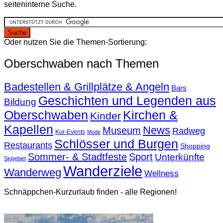
seiteninterne Suche.
Oder nutzen Sie die Themen-Sortierung:
Oberschwaben nach Themen
Badestellen & Grillplätze & Angeln
Bars
Geschichten und Legenden aus
Bildung
Oberschwaben
Kirchen &
Kinder
Kapellen
News
Museum
Radweg
Kur-Events
Mode
Schlösser und Burgen
Restaurants
Shopping
Sommer- & Stadtfeste
Sport
Unterkünfte
Skigebiet
Wanderziele
Wanderweg
Wellness
Schnäppchen-Kurzurlaub finden - alle Regionen!