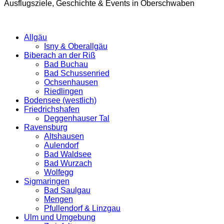
Ausflugsziele, Geschichte & Events in Oberschwaben
Allgäu
Isny & Oberallgäu
Biberach an der Riß
Bad Buchau
Bad Schussenried
Ochsenhausen
Riedlingen
Bodensee (westlich)
Friedrichshafen
Deggenhauser Tal
Ravensburg
Altshausen
Aulendorf
Bad Waldsee
Bad Wurzach
Wolfegg
Sigmaringen
Bad Saulgau
Mengen
Pfullendorf & Linzgau
Ulm und Umgebung