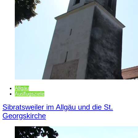
Allgäu
Ausflugsziele
Sibratsweiler im Allgäu und die St.
Georgskirche