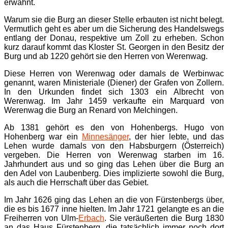
erwähnt.
Warum sie die Burg an dieser Stelle erbauten ist nicht belegt.
Vermutlich geht es aber um die Sicherung des Handelswegs
entlang der Donau, respektive um Zoll zu erheben. Schon
kurz darauf kommt das Kloster St. Georgen in den Besitz der
Burg und ab 1220 gehört sie den Herren von Werenwag.
Diese Herren von Werenwag oder damals de Werbinwac
genannt, waren Ministeriale (Diener) der Grafen von Zollern.
In den Urkunden findet sich 1303 ein Albrecht von
Werenwag. Im Jahr 1459 verkaufte ein Marquard von
Werenwag die Burg an Renard von Melchingen.
Ab 1381 gehört es den von Hohenbergs. Hugo von
Hohenberg war ein
Minnesänger
, der hier lebte, und das
Lehen wurde damals von den Habsburgern (Österreich)
vergeben. Die Herren von Werenwag starben im 16.
Jahrhundert aus und so ging das Lehen über die Burg an
den Adel von Laubenberg. Dies implizierte sowohl die Burg,
als auch die Herrschaft über das Gebiet.
Im Jahr 1626 ging das Lehen an die von Fürstenbergs über,
die es bis 1677 inne hielten. Im Jahr 1721 gelangte es an die
Freiherren von Ulm-
Erbach
. Sie veräußerten die Burg 1830
an das Haus Fürstenberg, die tatsächlich immer noch dort