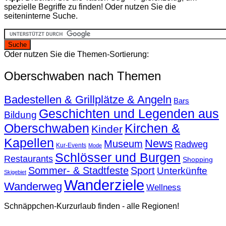
spezielle Begriffe zu finden! Oder nutzen Sie die
seiteninterne Suche.
Oder nutzen Sie die Themen-Sortierung:
Oberschwaben nach Themen
Badestellen & Grillplätze & Angeln
Bars
Geschichten und Legenden aus
Bildung
Oberschwaben
Kirchen &
Kinder
Kapellen
News
Museum
Radweg
Kur-Events
Mode
Schlösser und Burgen
Restaurants
Shopping
Sommer- & Stadtfeste
Sport
Unterkünfte
Skigebiet
Wanderziele
Wanderweg
Wellness
Schnäppchen-Kurzurlaub finden - alle Regionen!