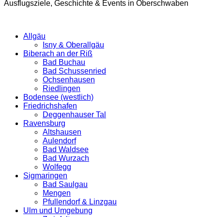
Ausflugsziele, Geschichte & Events in Oberschwaben
Allgäu
Isny & Oberallgäu
Biberach an der Riß
Bad Buchau
Bad Schussenried
Ochsenhausen
Riedlingen
Bodensee (westlich)
Friedrichshafen
Deggenhauser Tal
Ravensburg
Altshausen
Aulendorf
Bad Waldsee
Bad Wurzach
Wolfegg
Sigmaringen
Bad Saulgau
Mengen
Pfullendorf & Linzgau
Ulm und Umgebung