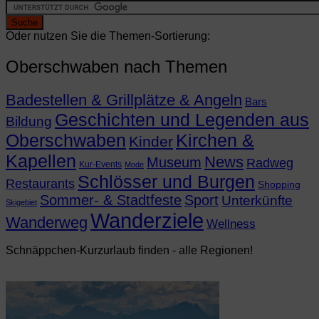
Oder nutzen Sie die Themen-Sortierung:
Oberschwaben nach Themen
Badestellen & Grillplätze & Angeln
Bars
Geschichten und Legenden aus
Bildung
Oberschwaben
Kirchen &
Kinder
Kapellen
News
Museum
Radweg
Kur-Events
Mode
Schlösser und Burgen
Restaurants
Shopping
Sommer- & Stadtfeste
Sport
Unterkünfte
Skigebiet
Wanderziele
Wanderweg
Wellness
Schnäppchen-Kurzurlaub finden - alle Regionen!