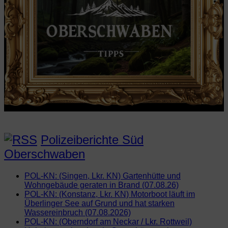
Polizeiberichte Süd
Oberschwaben
POL-KN: (Singen, Lkr. KN) Gartenhütte und
Wohngebäude geraten in Brand (07.08.26)
POL-KN: (Konstanz, Lkr. KN) Motorboot läuft im
Überlinger See auf Grund und hat starken
Wassereinbruch (07.08.2026)
POL-KN: (Oberndorf am Neckar / Lkr. Rottweil)