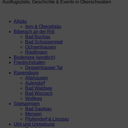
Ausflugsziele, Geschichte & Events in Oberschwaben
Allgäu
Isny & Oberallgäu
Biberach an der Riß
Bad Buchau
Bad Schussenried
Ochsenhausen
Riedlingen
Bodensee (westlich)
Friedrichshafen
Deggenhauser Tal
Ravensburg
Altshausen
Aulendorf
Bad Waldsee
Bad Wurzach
Wolfegg
Sigmaringen
Bad Saulgau
Mengen
Pfullendorf & Linzgau
Ulm und Umgebung