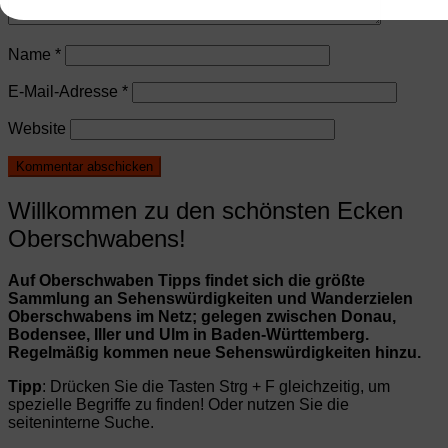
Name
*
E-Mail-Adresse
*
Website
Willkommen zu den schönsten Ecken
Oberschwabens!
Auf Oberschwaben Tipps findet sich die größte
Sammlung an Sehenswürdigkeiten und Wanderzielen
Oberschwabens im Netz; gelegen zwischen Donau,
Bodensee, Iller und Ulm in Baden-Württemberg.
Regelmäßig kommen neue Sehenswürdigkeiten hinzu.
Tipp
: Drücken Sie die Tasten Strg + F gleichzeitig, um
spezielle Begriffe zu finden! Oder nutzen Sie die
seiteninterne Suche.