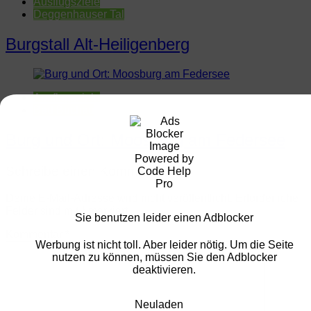
Ausflugsziele
Deggenhauser Tal
Burgstall Alt-Heiligenberg
Ausflugsziele
Bad Buchau
Burg und Ort: Moosburg am Federsee
Schreibe einen Kommentar
Deine E-Mail-Adresse wird nicht veröffentlicht.
Erforderliche
Felder sind mit
*
markiert
Sie benutzen leider einen Adblocker
Kommentar
*
Werbung ist nicht toll. Aber leider nötig. Um die Seite
nutzen zu können, müssen Sie den Adblocker
deaktivieren.
Neuladen