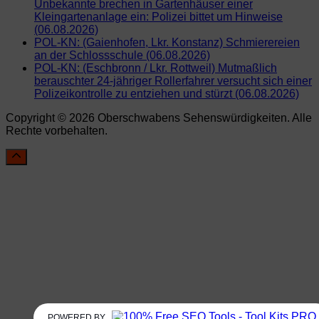
Unbekannte brechen in Gartenhäuser einer
Kleingartenanlage ein: Polizei bittet um Hinweise
(06.08.2026)
POL-KN: (Gaienhofen, Lkr. Konstanz) Schmierereien
an der Schlossschule (06.08.2026)
POL-KN: (Eschbronn / Lkr. Rottweil) Mutmaßlich
berauschter 24-jähriger Rollerfahrer versucht sich einer
Polizeikontrolle zu entziehen und stürzt (06.08.2026)
Copyright © 2026 Oberschwabens Sehenswürdigkeiten. Alle
Rechte vorbehalten.
POWERED BY