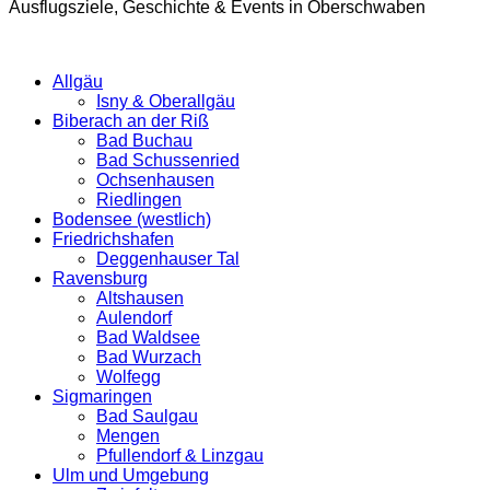
Ausflugsziele, Geschichte & Events in Oberschwaben
Allgäu
Isny & Oberallgäu
Biberach an der Riß
Bad Buchau
Bad Schussenried
Ochsenhausen
Riedlingen
Bodensee (westlich)
Friedrichshafen
Deggenhauser Tal
Ravensburg
Altshausen
Aulendorf
Bad Waldsee
Bad Wurzach
Wolfegg
Sigmaringen
Bad Saulgau
Mengen
Pfullendorf & Linzgau
Ulm und Umgebung