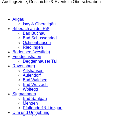
Ausflugsziele, Geschichte & Events in Oberschwaben
Allgäu
Isny & Oberallgäu
Biberach an der Riß
Bad Buchau
Bad Schussenried
Ochsenhausen
Riedlingen
Bodensee (westlich)
Friedrichshafen
Deggenhauser Tal
Ravensburg
Altshausen
Aulendorf
Bad Waldsee
Bad Wurzach
Wolfegg
Sigmaringen
Bad Saulgau
Mengen
Pfullendorf & Linzgau
Ulm und Umgebung