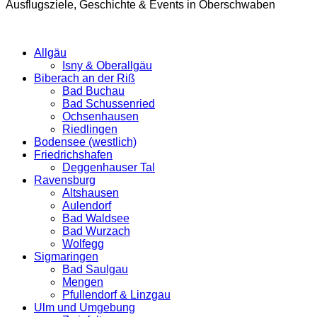
Ausflugsziele, Geschichte & Events in Oberschwaben
Allgäu
Isny & Oberallgäu
Biberach an der Riß
Bad Buchau
Bad Schussenried
Ochsenhausen
Riedlingen
Bodensee (westlich)
Friedrichshafen
Deggenhauser Tal
Ravensburg
Altshausen
Aulendorf
Bad Waldsee
Bad Wurzach
Wolfegg
Sigmaringen
Bad Saulgau
Mengen
Pfullendorf & Linzgau
Ulm und Umgebung