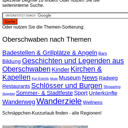
spezielle Begriffe zu finden! Oder nutzen Sie die
seiteninterne Suche.
Oder nutzen Sie die Themen-Sortierung:
Oberschwaben nach Themen
Badestellen & Grillplätze & Angeln
Bars
Geschichten und Legenden aus
Bildung
Oberschwaben
Kirchen &
Kinder
Kapellen
News
Museum
Radweg
Kur-Events
Mode
Schlösser und Burgen
Restaurants
Shopping
Sommer- & Stadtfeste
Sport
Unterkünfte
Skigebiet
Wanderziele
Wanderweg
Wellness
Schnäppchen-Kurzurlaub finden - alle Regionen!