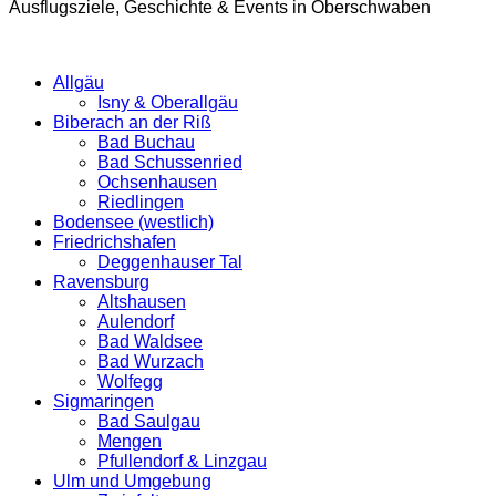
Ausflugsziele, Geschichte & Events in Oberschwaben
Allgäu
Isny & Oberallgäu
Biberach an der Riß
Bad Buchau
Bad Schussenried
Ochsenhausen
Riedlingen
Bodensee (westlich)
Friedrichshafen
Deggenhauser Tal
Ravensburg
Altshausen
Aulendorf
Bad Waldsee
Bad Wurzach
Wolfegg
Sigmaringen
Bad Saulgau
Mengen
Pfullendorf & Linzgau
Ulm und Umgebung